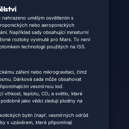
lství
 je nahrazeno umělým osvětlením s
ydroponických nebo aeroponických
í. Například sady obsahující miniaturní
živné roztoky vyvinuté pro Mars. To není
 potomkem technologií použitých na ISS.
ckému záření nebo mikrogravitaci, čímž
 a kosmu. Dárková sada může obsahovat
připomínajícím vesmírnou loď.
 vlhkost, teplotu, CO₂ a světlo, které
– podobně jako vědci sledují plodiny na
xotických bylin (např. vesmírných odrůd
y s uzávěrem, které připomínají