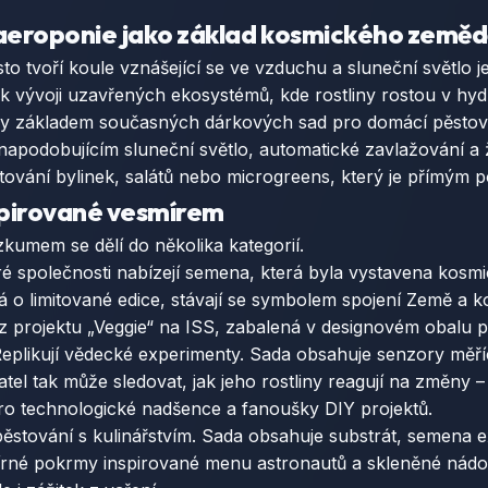
 aeroponie jako základ kosmického zemědě
to tvoří koule vznášející se ve vzduchu a sluneční světlo
k vývoji uzavřených ekosystémů, kde rostliny rostou v h
aly základem současných dárkových sad pro domácí pěstován
napodobujícím sluneční světlo, automatické zavlažování a 
ěstování bylinek, salátů nebo microgreens, který je přímým
nspirované vesmírem
umem se dělí do několika kategorií.
é společnosti nabízejí semena, která byla vystavena kosmi
jedná o limitované edice, stávají se symbolem spojení Země
 z projektu „Veggie“ na ISS, zabalená v designovém obalu 
eplikují vědecké experimenty. Sada obsahuje senzory měřící
vatel tak může sledovat, jak jeho rostliny reagují na změny 
pro technologické nadšence a fanoušky DIY projektů.
ěstování s kulinářstvím. Sada obsahuje substrát, semena e
írné pokrmy inspirované menu astronautů a skleněné nádob