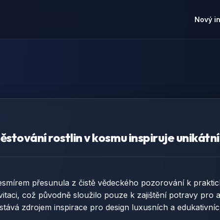
Nový i
ěstování rostlin v kosmu inspiruje unikátn
vesmírem přesunula z čistě vědeckého pozorování k praktic
vitaci, což původně sloužilo pouze k zajištění potravy pr
na stává zdrojem inspirace pro design luxusních a edukativní