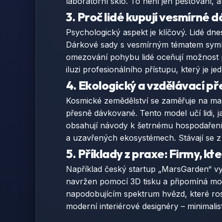
laboratorní sklo. To není jen pěstování, al
3. Proč lidé kupují vesmírné 
Psychologický aspekt je klíčový. Lidé dn
Dárkové sady s vesmírným tématem symboli
omezování pohybu lidé oceňují možnost pě
iluzi profesionálního přístupu, který je je
4. Ekologický a vzdělávací p
Kosmické zemědělství se zaměřuje na maxim
přesně dávkované. Tento model učí lidi,
obsahují návody k šetrnému hospodaření, 
a uzavřených ekosystémech. Stávají se z
5. Příklady z praxe: Firmy, kt
Například český startup „MarsGarden“ vyr
navržen pomocí 3D tisku a připomíná mo
napodobujícím spektrum hvězd, které rostl
moderní interiérové designéry – minimali