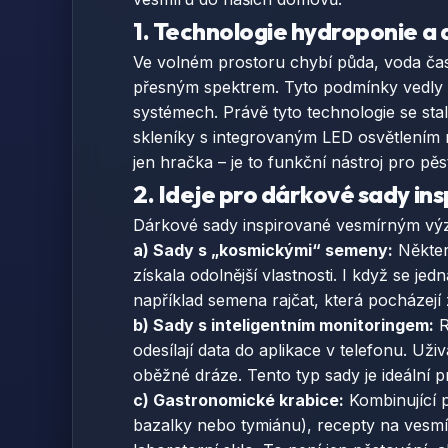
1. Technologie hydroponie a
Ve volném prostoru chybí půda, voda čas
přesným spektrem. Tyto podmínky vedly 
systémech. Právě tyto technologie se st
skleníky s integrovaným LED osvětlením 
jen hračka – je to funkční nástroj pro p
2. Ideje pro dárkové sady i
Dárkové sady inspirované vesmírným výzk
a) Sady s „kosmickými“ semeny:
Někter
získala odolnější vlastnosti. I když se 
například semena rajčat, která pocházejí
b) Sady s inteligentním monitoringem:
R
odesílají data do aplikace v telefonu. Uži
oběžné dráze. Tento typ sady je ideální 
c) Gastronomické krabice:
Kombinující p
bazalky nebo tymiánu), recepty na vesm