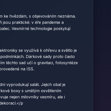
áním ke hvězdám, s objevováním neznáma.
 jsou praktické: v éře pandemie a
palec. Vesmírné technologie poskytují
ektroniky se využívá k ohřevu a světlo je
ch podmínkách. Dárkové sady proto často
m těchto sad učí o gravitaci, fotosyntéze
 provedené na ISS.
í vyprodukují salát. Jejich obal je
árkové boxy s umělým osvětlením
vuje nejen milovníky vesmíru, ale i
 dekorací.</p