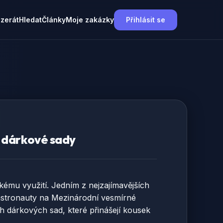
nzerát
Hledat
Články
Moje zakázky
Přihlásit se
í dárkové sady
kému využití. Jedním z nejzajímavějších
o astronauty na Mezinárodní vesmírné
ch dárkových sad, které přinášejí kousek