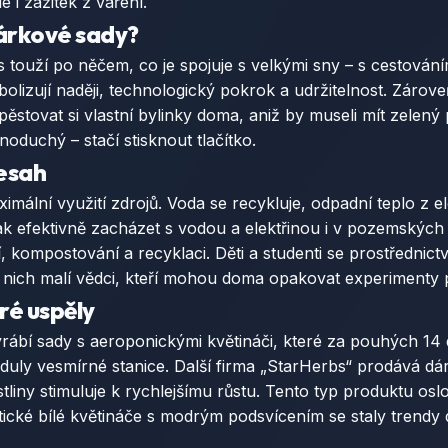
e i zážitek z vaření.
dárkové sady?
es touží po něčem, co je spojuje s velkými sny – s cestov
zují naději, technologický pokrok a udržitelnost. Zároveň
stovat si vlastní bylinky doma, aniž by museli mít zelený 
dnoduchý – stačí stisknout tlačítko.
řesah
ální využití zdrojů. Voda se recykluje, odpadní teplo z el
 jak efektivně zacházet s vodou a elektřinou i v pozemský
kompostování a recyklaci. Děti a studenti se prostřednictví
 nich malí vědci, kteří mohou doma opakovat experimenty
eré uspěly
ábí sady s aeroponickými květináči, které za pouhých 14 dn
duly vesmírné stanice. Další firma „StarHerbs“ prodává d
iny stimuluje k rychlejšímu růstu. Tento typ produktu oslo
stické bílé květináče s modrým podsvícením se staly trendy