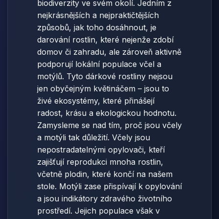
biodiverzity ve svém okolí. Jedním z
nejkrásnějších a nejpraktičtějších
způsobů, jak toho dosáhnout, je
darování rostlin, které nejenže zdobí
domov či zahradu, ale zároveň aktivně
podporují lokální populace včel a
motýlů. Tyto dárkové rostliny nejsou
jen obyčejným květináčem – jsou to
živé ekosystémy, které přinášejí
radost, krásu a ekologickou hodnotu.
Zamysleme se nad tím, proč jsou včely
a motýli tak důležití. Včely jsou
nepostradatelnými opylovači, kteří
zajišťují reprodukci mnoha rostlin,
včetně plodin, které končí na našem
stole. Motýli zase přispívají k opylování
a jsou indikátory zdravého životního
prostředí. Jejich populace však v