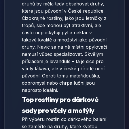
druhů by měla tedy obsahovat druhy,
které jsou původní v České republice.
Cizokrajné rostliny, jako jsou letničky z
tropů, sice mohou být atraktivní, ale
často neposkytují pyl a nektar v
takové kvalitě a množství jako původní
druhy. Navíc se na ně místní opylovači
nemusí vůbec specializovat. Skvělým
příkladem je levandule – ta je sice pro
včely lákavá, ale v české přírodě není
původní. Oproti tomu mateřídouška,
dobromysl nebo chrpa luční jsou
naprosto ideální.
Top rostliny pro dárkové
sady pro včely a motýly
Při výběru rostlin do dárkového balení
se zaměřte na druhy, které kvetou