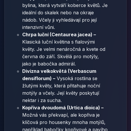
bylina, která vytváří koberce květů. Je
ideální do skalek nebo na okraje
nádob. Včely ji vyhledávají pro její
intenzivní vůni.
Chrpa luční (Centaurea jacea) –
Klasická luční květina s fialovými
květy. Je velmi nenáročná a kvete od
června do září. Skvělá pro motýly,
jako je babočka admirál.
Divizna velkokvětá (Verbascum
densiflorum) –
Vysoká rostlina se
žlutými květy, která přitahuje noční
motýly a včely. Její květy poskytují
nektar i za sucha.
Kopřiva dvoudomá (Urtica dioica) –
Možná vás překvapí, ale kopřiva je
klíčová pro housenky mnoha motýlů,
například babočky kopřivové a pavího