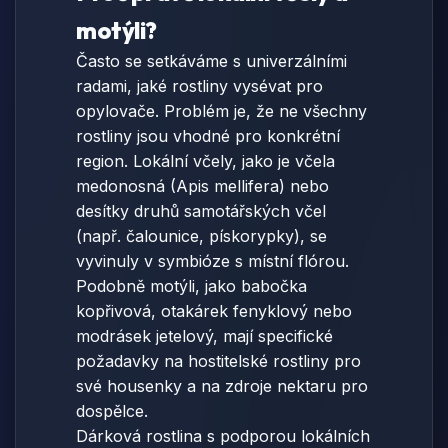
motýli?
Často se setkáváme s univerzálními
radami, jaké rostliny vysévat pro
opylovače. Problém je, že ne všechny
rostliny jsou vhodné pro konkrétní
region. Lokální včely, jako je včela
medonosná (Apis mellifera) nebo
desítky druhů samotářských včel
(např. čalounice, pískorypky), se
vyvinuly v symbióze s místní flórou.
Podobně motýli, jako babočka
kopřivová, otakárek fenyklový nebo
modrásek jetelový, mají specifické
požadavky na hostitelské rostliny pro
své housenky a na zdroje nektaru pro
dospělce.
Dárková rostlina s podporou lokálních