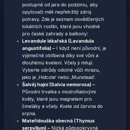
postupně od jara do podzimu, aby
opylovači měli nepřetržitý zdroj
potravy. Zde je seznam osvědčených
lokálních rostlin, které jsou vhodné
pro české zahrady a balkony:
Levandule lékařská (Lavandula
angustifolia) –
I když není původní, je
výjimečně oblíbená díky své vůni a
dlouhému kvetení. Včely ji milují.
Vyberte odrůdy odolné vůči mrazu,
jako je ‚Hidcote‘ nebo ‚Munstead‘.
Šalvěj hajní (Salvia nemorosa) –
Původní trvalka s modrofialovými
květy, které jsou magnetem pro
čmeláky a včely. Kvete od června do
srpna.
Mateřídouška obecná (Thymus
serpyllum) –
Nízká půdopokryvná