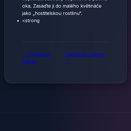
oka. Zasaďte ji do malého květináče
jako „hostitelskou rostlinu“.
<strong
← Předchozí
Následující článek
článek
→