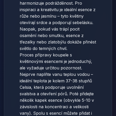
harmonizuje podrážděnost. Pro
inspiraci a kreativitu je ideální esence z
růže nebo jasmínu – tyto květiny
otevírají srdce a podporují sebelásku.
Naopak, pokud vás trápí pocit
osamění nebo smutku, esence z
třezalky nebo zlatobýlu dokáže přinést
světlo do temných chvil.
Proces přípravy koupele s
květinovými esencemi je jednoduchý,
ale vyžaduje určitou pozornost.
Nejprve naplňte vanu teplou vodou –
ideální teplota je kolem 37-38 stupňů
Celsia, která podporuje uvolnění
svalstva a otevření pórů. Poté přidejte
několik kapek esence (obvykle 5-10 v
závislosti na koncentraci a velikosti
vany). Spolu s esencí můžete přidat i