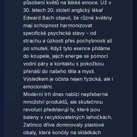
působení květů na lidské emoce. Už v
30. letech 20. století anglický lékař
Edward Bach objevil, že různé květiny
mají schopnost harmonizovat
specifické psychické stavy – od
strachu a úzkosti přes pochybnosti až
po smutek. Když tyto esence přidáme
do koupele, jejich energie se pomocí
vodní páry a kontaktu s pokožkou
přenáší do našeho těla a mysli.
Výsledkem je očista nejen fyzická, ale i
emocionální.
Moderní trh dnes nabízí nepřeberné
množství produktů, ale skutečnou
revoluci představují ty, které jsou
baleny v recyklovatelných lahvičkách.
Zatímco dříve dominovaly plastové
obaly, které končily na skládkách