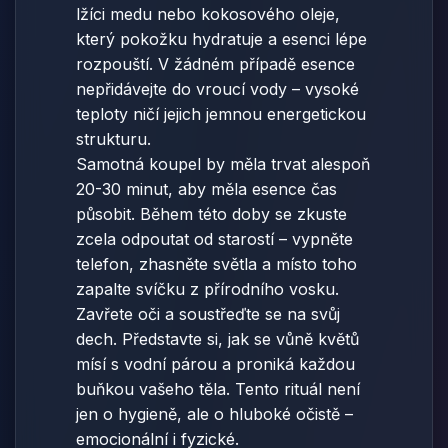
lžíci medu nebo kokosového oleje,
který pokožku hydratuje a esenci lépe
rozpouští. V žádném případě esence
nepřidávejte do vroucí vody – vysoké
teploty ničí jejich jemnou energetickou
strukturu.
Samotná koupel by měla trvat alespoň
20-30 minut, aby měla esence čas
působit. Během této doby se zkuste
zcela odpoutat od starostí – vypněte
telefon, zhasněte světla a místo toho
zapalte svíčku z přírodního vosku.
Zavřete oči a soustřeďte se na svůj
dech. Představte si, jak se vůně květů
mísí s vodní párou a proniká každou
buňkou vašeho těla. Tento rituál není
jen o hygieně, ale o hluboké očistě –
emocionální i fyzické.