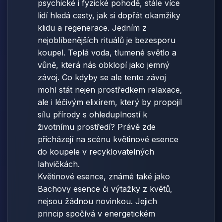
psychické i fyzické pohodě, stále více
lidí hledá cesty, jak si dopřát okamžiky
klidu a regenerace. Jedním z
nejoblíbenějších rituálů je bezesporu
koupel. Teplá voda, tlumené světlo a
vůně, která nás obklopí jako jemný
závoj. Co kdyby se ale tento závoj
mohl stát nejen prostředkem relaxace,
ale i léčivým elixírem, který by propojil
sílu přírody s ohleduplností k
životnímu prostředí? Právě zde
přicházejí na scénu květinové esence
do koupele v recyklovatelných
lahvičkách.
Květinové esence, známé také jako
Bachovy esence či výtažky z květů,
nejsou žádnou novinkou. Jejich
princip spočívá v energetickém