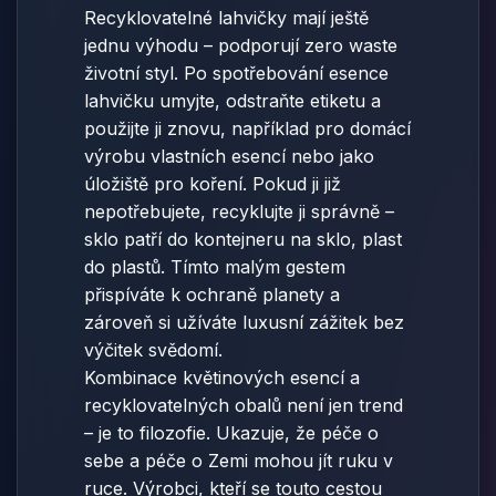
Recyklovatelné lahvičky mají ještě
jednu výhodu – podporují zero waste
životní styl. Po spotřebování esence
lahvičku umyjte, odstraňte etiketu a
použijte ji znovu, například pro domácí
výrobu vlastních esencí nebo jako
úložiště pro koření. Pokud ji již
nepotřebujete, recyklujte ji správně –
sklo patří do kontejneru na sklo, plast
do plastů. Tímto malým gestem
přispíváte k ochraně planety a
zároveň si užíváte luxusní zážitek bez
výčitek svědomí.
Kombinace květinových esencí a
recyklovatelných obalů není jen trend
– je to filozofie. Ukazuje, že péče o
sebe a péče o Zemi mohou jít ruku v
ruce. Výrobci, kteří se touto cestou