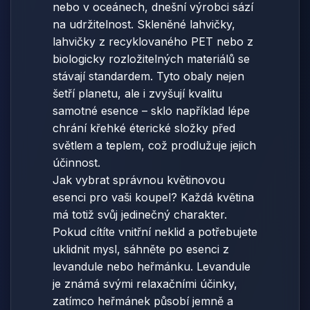
nebo v oceánech, dnešní výrobci sází
na udržitelnost. Skleněné lahvičky,
lahvičky z recyklovaného PET nebo z
biologicky rozložitelných materiálů se
stávají standardem. Tyto obaly nejen
šetří planetu, ale i zvyšují kvalitu
samotné esence – sklo například lépe
chrání křehké éterické složky před
světlem a teplem, což prodlužuje jejich
účinnost.
Jak vybrat správnou květinovou
esenci pro vaši koupel? Každá květina
má totiž svůj jedinečný charakter.
Pokud cítíte vnitřní neklid a potřebujete
uklidnit mysl, sáhněte po esenci z
levandule nebo heřmánku. Levandule
je známá svými relaxačními účinky,
zatímco heřmánek působí jemně a