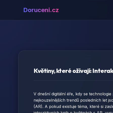
Doruceni.cz
Květiny, které ožívají: Intera
V dnešní digitální éře, kdy se technologi
nejkouzelnějších trendů posledních let js
(AR). A pokud existuje téma, které si zas
interaktivních knih o květinách s AR, vys