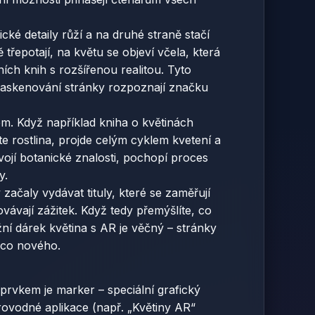
cké detaily růží a na druhé straně stačí
třepotají, na květu se objeví včela, která
ních knih s rozšířenou realitou. Tyto
o naskenování stránky rozpoznají značku
m. Když například kniha o květinách
e rostlina, projde celým cyklem kvetení a
svojí botanické znalosti, pochopí proces
y.
začaly vydávat tituly, které se zaměřují
ovávají zážitek. Když tedy přemýšlíte, co
žní dárek květina s AR je věčný – stránky
ěco nového.
 prvkem je marker – speciální grafický
provodné aplikace (např. „Květiny AR“