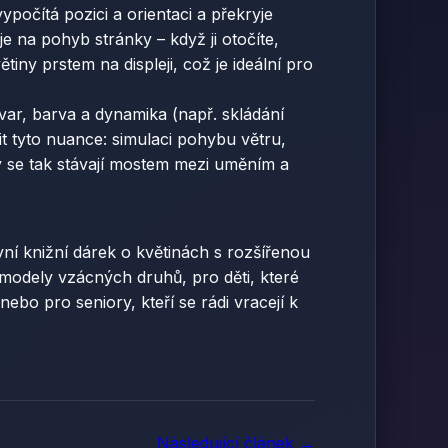
počítá pozici a orientaci a překryje
e na pohyb stránky – když ji otočíte,
ny prstem na displeji, což je ideální pro
tvar, barva a dynamika (např. skládání
tit tyto nuance: simulaci pohybu větru,
ky se tak stávají mostem mezi uměním a
vní knižní dárek o květinách s rozšířenou
 modely vzácných druhů, pro děti, které
ebo pro seniory, kteří se rádi vracejí k
Následující článek →