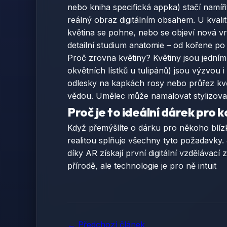
nebo kniha specifická appka) stačí namíři
reálný obraz digitálním obsahem. U kvali
květina se pohne, nebo se objeví nová vr
detailní studium anatomie – od kořene po o
Proč zrovna květiny? Květiny jsou jedním z
okvětních lístků u tulipánů) jsou výzvou i
odlesky na kapkách rosy nebo průřez květ
vědou. Umělec může namalovat stylizova
Proč je to ideální dárek pro k
Když přemýšlíte o dárku pro někoho blízké
realitou splňuje všechny tyto požadavky.
díky AR získají první digitální vzdělávac
přírodě, ale technologie je pro ně intuit
← Předchozí článek