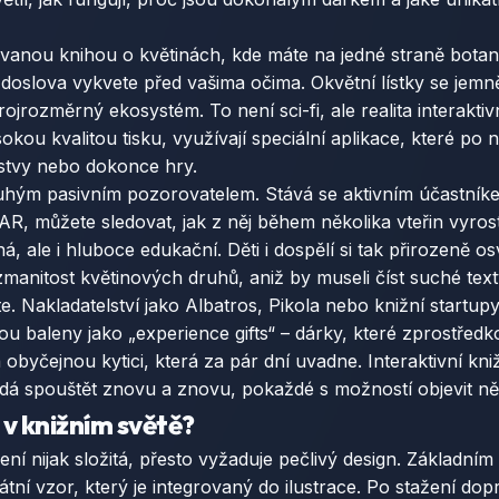
trovanou knihou o květinách, kde máte na jedné straně botani
 doslova vykvete před vašima očima. Okvětní lístky se jemně 
ojrozměrný ekosystém. To není sci-fi, ale realita interaktiv
okou kvalitou tisku, využívají speciální aplikace, které p
rstvy nebo dokonce hry.
uhým pasivním pozorovatelem. Stává se aktivním účastníke
AR, můžete sledovat, jak z něj během několika vteřin vyrost
á, ale i hluboce edukační. Děti i dospělí si tak přirozeně o
anitost květinových druhů, aniž by museli číst suché text
. Nakladatelství jako Albatros, Pikola nebo knižní startupy 
ou baleny jako „experience gifts“ – dárky, které zprostředk
obyčejnou kytici, která za pár dní uvadne. Interaktivní kni
e dá spouštět znovu a znovu, pokaždé s možností objevit n
 v knižním světě?
ení nijak složitá, přesto vyžaduje pečlivý design. Základním
tní vzor, který je integrovaný do ilustrace. Po stažení do