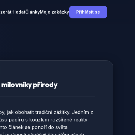
nzerát
Hledat
Články
Moje zakázky
Přihlásit se
o milovníky přírody
, jak obohatit tradiční zážitky. Jedním z
rásu papíru s kouzlem rozšířené reality
ento článek se ponoří do světa
tní možnosti přinášejí čtenářům všech