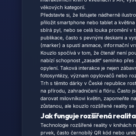
věkových kategorií.
Představte si, že listujete nádherně ilus
přiložit smartphone nebo tablet a květina
sbírá pyl, nebo se celá louka promění v tr
publikace, často s pevnými deskami a vys
(marker) a spustí animace, informační v
Kouzlo spočívá v tom, že čtenář není po
nabízí schopnost „zasadit“ semínko přes 
opylení. Taková interakce je nejen zábavn
fotosyntézy, význam opylovačů nebo rozm
Trh s těmito dárky v České republice roste
na přírodu, zahradničení a flóru. Často js
darovat milovníkovi květin, zapomeňte na 
zůstanou, ale kouzlo rozšířené reality s
Jak funguje rozšířená realita
Technologie rozšířené reality v knihách n
prvek, často černobílý QR kód nebo uniká