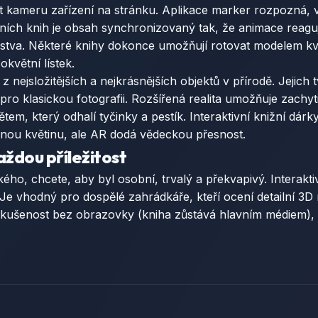
t kameru zařízení na stránku. Aplikace marker rozpozná, vy
tních knih je obsah synchronizovaný tak, že animace reaguj
stva. Některé knihy dokonce umožňují rotovat modelem květi
květní lístek.
 nejsložitějších a nejkrásnějších objektů v přírodě. Jejich 
 pro klasickou fotografii. Rozšířená realita umožňuje zachy
em, který odhalí tyčinky a pestík. Interaktivní knižní dár
nou květinu, ale AR dodá vědeckou přesnost.
aždou příležitost
ho, chcete, aby byl osobní, trvalý a překvapivý. Interakti
 Je vhodný pro dospělé zahrádkáře, kteří ocení detailní 3D
í zkušenost bez obrazovky (kniha zůstává hlavním médiem), n