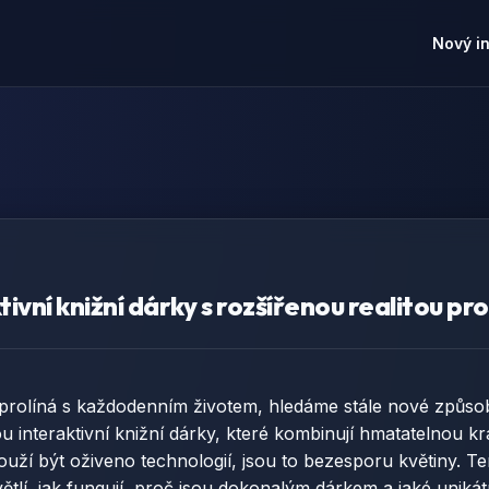
Nový i
ktivní knižní dárky s rozšířenou realitou pr
e prolíná s každodenním životem, hledáme stále nové způsoby
ou interaktivní knižní dárky, které kombinují hmatatelnou k
louží být oživeno technologií, jsou to bezesporu květiny. T
větlí, jak fungují, proč jsou dokonalým dárkem a jaké uniká