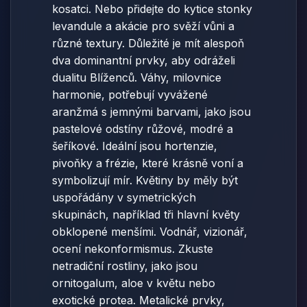
kosatci. Nebo přidejte do kytice stonky
levandule a akácie pro svěží vůni a
různé textury. Důležité je mít alespoň
dva dominantní prvky, aby odráželi
dualitu Blíženců. Váhy, milovnice
harmonie, potřebují vyvážené
aranžmá s jemnými barvami, jako jsou
pastelové odstíny růžové, modré a
šeříkové. Ideální jsou hortenzie,
pivoňky a frézie, které krásně voní a
symbolizují mír. Květiny by měly být
uspořádány v symetrických
skupinách, například tři hlavní květy
obklopené menšími. Vodnář, vizionář,
ocení nekonformismus. Zkuste
netradiční rostliny, jako jsou
ornitogalum, aloe v květu nebo
exotické protea. Metalické prvky,