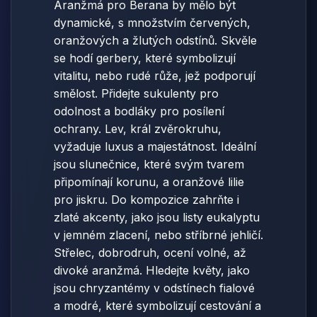
Aranžmá pro Berana by mělo být
dynamické, s množstvím červených,
oranžových a žlutých odstínů. Skvěle
se hodí gerbery, které symbolizují
vitalitu, nebo rudé růže, jež podporují
smělost. Přidejte sukulenty pro
odolnost a bodláky pro posílení
ochrany. Lev, král zvěrokruhu,
vyžaduje luxus a majestátnost. Ideální
jsou slunečnice, které svým tvarem
připomínají korunu, a oranžové lilie
pro jiskru. Do kompozice zahrňte i
zlaté akcenty, jako jsou listy eukalyptu
v jemném zlacení, nebo stříbrné jehličí.
Střelec, dobrodruh, ocení volné, až
divoké aranžmá. Hledejte květy, jako
jsou chryzantémy v odstínech fialové
a modré, které symbolizují cestování a