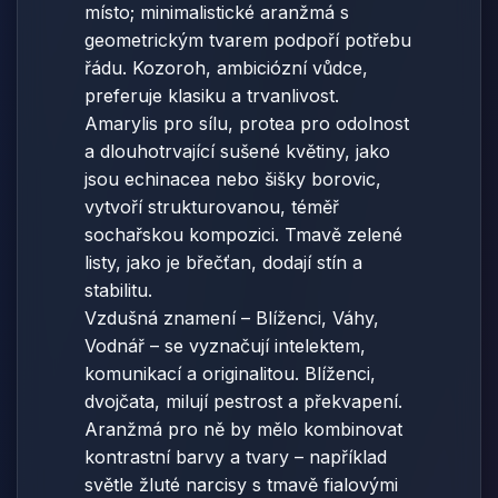
místo; minimalistické aranžmá s
geometrickým tvarem podpoří potřebu
řádu. Kozoroh, ambiciózní vůdce,
preferuje klasiku a trvanlivost.
Amarylis pro sílu, protea pro odolnost
a dlouhotrvající sušené květiny, jako
jsou echinacea nebo šišky borovic,
vytvoří strukturovanou, téměř
sochařskou kompozici. Tmavě zelené
listy, jako je břečťan, dodají stín a
stabilitu.
Vzdušná znamení – Blíženci, Váhy,
Vodnář – se vyznačují intelektem,
komunikací a originalitou. Blíženci,
dvojčata, milují pestrost a překvapení.
Aranžmá pro ně by mělo kombinovat
kontrastní barvy a tvary – například
světle žluté narcisy s tmavě fialovými