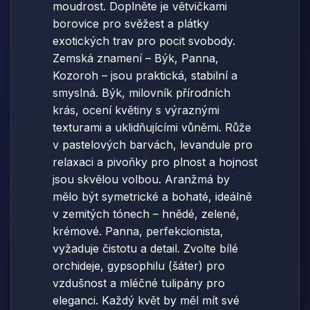
moudrost. Doplněte je větvičkami
borovice pro svěžest a plátky
exotických trav pro pocit svobody.
Zemská znamení – Býk, Panna,
Kozoroh – jsou praktická, stabilní a
smyslná. Býk, milovník přírodních
krás, ocení květiny s výraznými
texturami a uklidňujícími vůněmi. Růže
v pastelových barvách, levandule pro
relaxaci a pivoňky pro plnost a hojnost
jsou skvělou volbou. Aranžmá by
mělo být symetrické a bohaté, ideálně
v zemitých tónech – hnědé, zelené,
krémové. Panna, perfekcionista,
vyžaduje čistotu a detail. Zvolte bílé
orchideje, gypsophilu (šáter) pro
vzdušnost a mléčné tulipány pro
eleganci. Každý květ by měl mít své