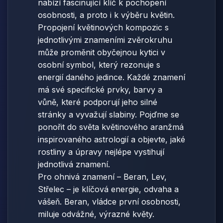
nabízí fascinující klíč k pochopení
osobnosti, a proto i k výběru květin.
Propojení květinových kompozic s
jednotlivými znameními zvěrokruhu
může proměnit obyčejnou kytici v
osobní symbol, který rezonuje s
energií daného jedince. Každé znamení
má své specifické prvky, barvy a
vůně, které podporují jeho silné
stránky a vyvažují slabiny. Pojďme se
ponořit do světa květinového aranžmá
inspirovaného astrologií a objevte, jaké
rostliny a úpravy nejlépe vystihují
jednotlivá znamení.
Pro ohnivá znamení – Beran, Lev,
Střelec – je klíčová energie, odvaha a
vášeň. Beran, vládce první osobnosti,
miluje odvážné, výrazné květy.