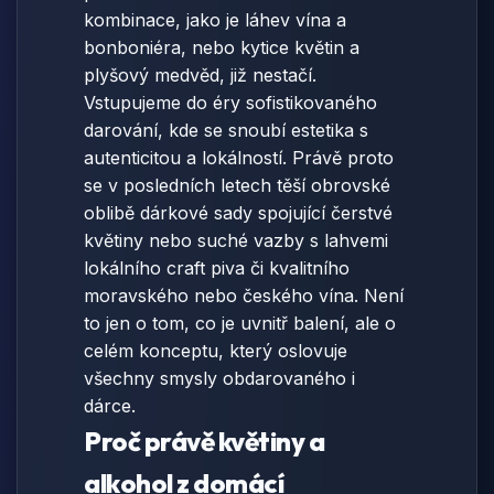
kombinace, jako je láhev vína a
bonboniéra, nebo kytice květin a
plyšový medvěd, již nestačí.
Vstupujeme do éry sofistikovaného
darování, kde se snoubí estetika s
autenticitou a lokálností. Právě proto
se v posledních letech těší obrovské
oblibě dárkové sady spojující čerstvé
květiny nebo suché vazby s lahvemi
lokálního craft piva či kvalitního
moravského nebo českého vína. Není
to jen o tom, co je uvnitř balení, ale o
celém konceptu, který oslovuje
všechny smysly obdarovaného i
dárce.
Proč právě květiny a
alkohol z domácí