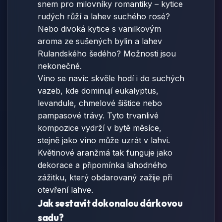
snem pro milovníky romantiky – kytice
rudých růží a lahev suchého rosé?
Nebo divoká kytice s vanilkovým
aroma ze sušených bylin a lahev
Rulandského šedého? Možnosti jsou
nekonečné.
Víno se navíc skvěle hodí i do suchých
vazeb, kde dominují eukalyptus,
levandule, chmelové šištice nebo
pampasové trávy. Tyto trvanlivé
kompozice vydrží v bytě měsíce,
stejně jako víno může uzrát v lahvi.
Květinové aranžmá tak funguje jako
dekorace a připomínka lahodného
zážitku, který obdarovaný zažije při
otevření lahve.
Jak sestavit dokonalou dárkovou
sadu?