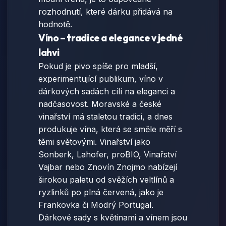
rozhodnutí, které dárku přidává na
hodnotě.
Víno – tradice a elegance v jedné
lahvi
Pokud je pivo spíše pro mladší,
experimentující publikum, víno v
dárkových sadách cílí na eleganci a
nadčasovost. Moravské a české
vinařství má staletou tradici, a dnes
produkuje vína, která se směle měří s
těmi světovými. Vinařství jako
Sonberk, Lahofer, proBIO, Vinařství
Vajbar nebo Znovín Znojmo nabízejí
širokou paletu od svěžích veltlínů a
ryzlinků po plná červená, jako je
Frankovka či Modrý Portugal.
Dárkové sady s květinami a vínem jsou