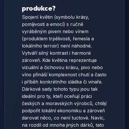
produkce?
Spojení květin (symbolu krásy,
pomíjivosti a emocí) s ručně
vyráběným pivem nebo vínem
(produktem trpělivosti, řemesla a
lokálního terroir) není náhodné.
Vytváří silný kontrast i harmonii
zároveň. Kde květina reprezentuje
vizuální a čichovou krásu, pivo nebo
víno přináší komplexnost chutí a často
i příběh konkrétního sládka či vinaře.
Dárkové sady tohoto typu jsou tak
ideální pro ty, kteří oceňují práci
českých a moravských výrobců, chtějí
podpořit lokální ekonomiku a zároveň
darovat něco, co není tuctové. Navíc,
na rozdíl od mnoha jiných dárků, tato