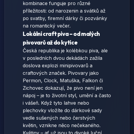
kombinace funguje pro různé
příležitosti: od narozenin a svátků až
po svatby, firemní dárky či pozvánky
na romantický večer.
Lokální craft piva – od malých
pivovarů až do kytice
Česká republika je kolébkou piva, ale
v posledních dvou dekádách zažila
doslova explozi minipivovarů a
craftových značek. Pivovary jako
Permon, Clock, Matuška, Falkon či
Zichovec dokazují, že pivo není jen
nápoj – je to životní styl, umění a často
i vášeň. Když tyto lahve nebo
plechovky vložíte do dárkové sady
vedle sušených nebo čerstvých
květin, vznikne něco nečekaného.
Květiny – ať už jsou to divoké luční