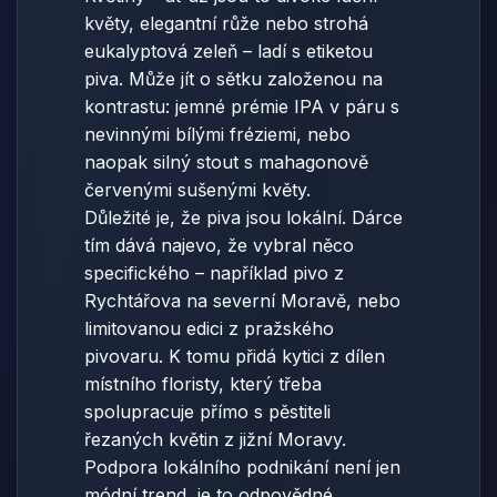
květy, elegantní růže nebo strohá
eukalyptová zeleň – ladí s etiketou
piva. Může jít o sětku založenou na
kontrastu: jemné prémie IPA v páru s
nevinnými bílými fréziemi, nebo
naopak silný stout s mahagonově
červenými sušenými květy.
Důležité je, že piva jsou lokální. Dárce
tím dává najevo, že vybral něco
specifického – například pivo z
Rychtářova na severní Moravě, nebo
limitovanou edici z pražského
pivovaru. K tomu přidá kytici z dílen
místního floristy, který třeba
spolupracuje přímo s pěstiteli
řezaných květin z jižní Moravy.
Podpora lokálního podnikání není jen
módní trend, je to odpovědné