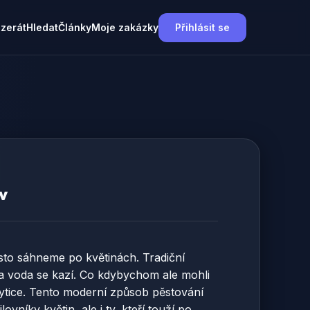
nzerát
Hledat
Články
Moje zakázky
Přihlásit se
v
sto sáhneme po květinách. Tradiční
í a voda se kazí. Co kdybychom ale mohli
kytice. Tento moderní způsob pěstování
vníky květin, ale i ty, kteří touží po