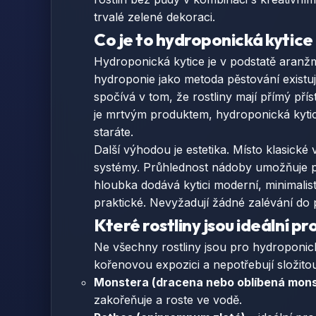
trvalé zelené dekoraci.
Co je to hydroponická kytice 
Hydroponická kytice je v podstatě aranžm
hydroponie jako metoda pěstování existuj
spočívá v tom, že rostliny mají přímý pří
je mrtvým produktem, hydroponická kytice
staráte.
Další výhodou je estetika. Místo klasick
systémy. Průhlednost nádoby umožňuje poz
hloubka dodává kytici moderní, minimalis
praktické. Nevyžadují žádné zalévání do p
Které rostliny jsou ideální p
Ne všechny rostliny jsou pro hydroponick
kořenovou expozici a nepotřebují složito
Monstera (dracena nebo oblíbená monst
zakořeňuje a roste ve vodě.