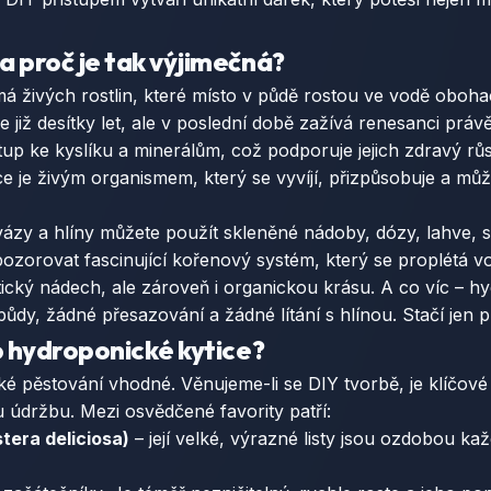
a proč je tak výjimečná?
á živých rostlin, které místo v půdě rostou ve vodě oboha
e již desítky let, ale v poslední době zažívá renesanci prá
stup ke kyslíku a minerálům, což podporuje jejich zdravý rů
 je živým organismem, který se vyvíjí, přizpůsobuje a může
é vázy a hlíny můžete použít skleněné nádoby, dózy, lahve,
orovat fascinující kořenový systém, který se proplétá vo
tický nádech, ale zároveň i organickou krásu. A co víc – h
ůdy, žádné přesazování a žádné lítání s hlínou. Stačí jen p
ro hydroponické kytice?
é pěstování vhodné. Věnujeme-li se DIY tvorbě, je klíčové 
u údržbu. Mezi osvědčené favority patří:
era deliciosa)
– její velké, výrazné listy jsou ozdobou k