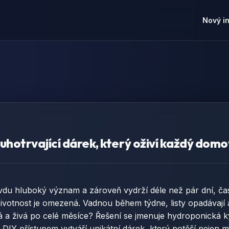
Nový i
uhotrvající dárek, který oživí každý domo
du hluboký význam a zároveň vydrží déle než pár dní, ča
h životnost je omezená. Vadnou během týdne, listy opadávaj
sná a živá po celé měsíce? Řešení se jmenuje hydroponická 
DIY přístupem vytváří unikátní dárek, který potěší nejen milo