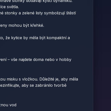
pínavé stonky dodávají kytici dynamiku.
íce světla.
stonky a zelené listy symbolizují štěstí
ořeny mohou být křehké.
 to, že kytice by měla být kompaktní a
avení – vše najdete doma nebo v hobby
u misku s vložkou. Důležité je, aby měla
zinfikujte, aby se zabránilo tvorbě
ažnou vod