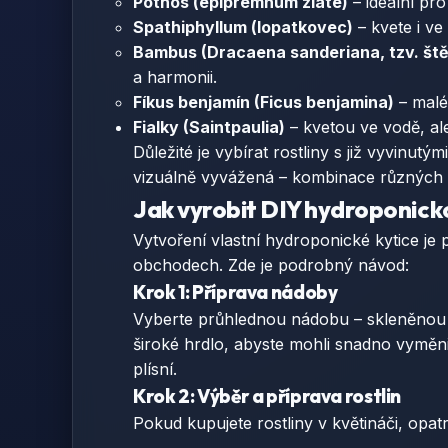
Pothos (epipremnum zlaté)
– ideální pro
Spathiphyllum (lopatkovec)
– kvete i ve
Bambus (Dracaena sanderiana, tzv. št
a harmonii.
Fíkus benjamín (Ficus benjamina)
– malé
Fialky (Saintpaulia)
– kvetou ve vodě, ale
Důležité je vybírat rostliny s již vyvinu
vizuálně vyvážená – kombinace různých vý
Jak vyrobit DIY hydroponicko
Vytvoření vlastní hydroponické kytice j
obchodech. Zde je podrobný návod:
Krok 1: Příprava nádoby
Vyberte průhlednou nádobu – skleněnou v
široké hrdlo, abyste mohli snadno vyměni
plísní.
Krok 2: Výběr a příprava rostlin
Pokud kupujete rostliny v květináči, opa