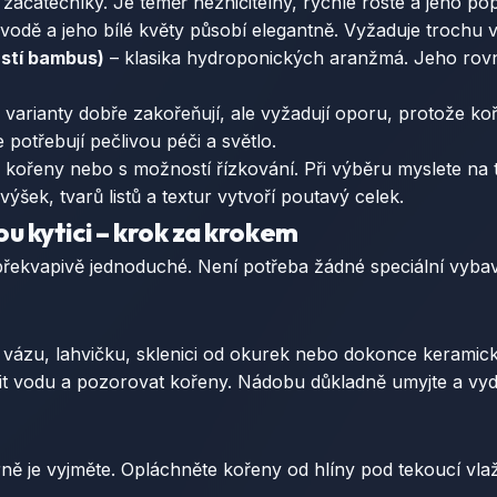
 začátečníky. Je téměř nezničitelný, rychle roste a jeho po
 vodě a jeho bílé květy působí elegantně. Vyžaduje trochu v
ěstí bambus)
– klasika hydroponických aranžmá. Jeho rovné 
 varianty dobře zakořeňují, ale vyžadují oporu, protože k
 potřebují pečlivou péči a světlo.
tými kořeny nebo s možností řízkování. Při výběru myslete na
šek, tvarů listů a textur vytvoří poutavý celek.
u kytici – krok za krokem
e překvapivě jednoduché. Není potřeba žádné speciální vyb
ázu, lahvičku, sklenici od okurek nebo dokonce keramicko
t vodu a pozorovat kořeny. Nádobu důkladně umyjte a vyde
trně je vyjměte. Opláchněte kořeny od hlíny pod tekoucí vl