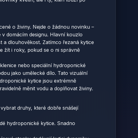
cené o živiny. Nejde o žádnou novinku –
vě v domácím designu. Hlavní kouzlo
st a dlouhověkost. Zatímco řezaná kytice
 žít i roky, pokud se o ni správně
 sklenice nebo speciální hydroponické
dou jako umělecké dílo. Tato vizuální
ydroponické kytice jsou extrémně
ravidelně měnit vodu a doplňovat živiny.
vybrat druhy, které dobře snášejí
aždé hydroponické kytice. Snadno