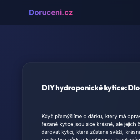
Doruceni.cz
DIY hydroponické kytice: Dlo
Když přemýšlíme o dárku, který má oprav
řezané kytice jsou sice krásné, ale jejic
darovat kytici, která zůstane svěží, krá
rostlin bez půdy v kombinaci s kreativním 