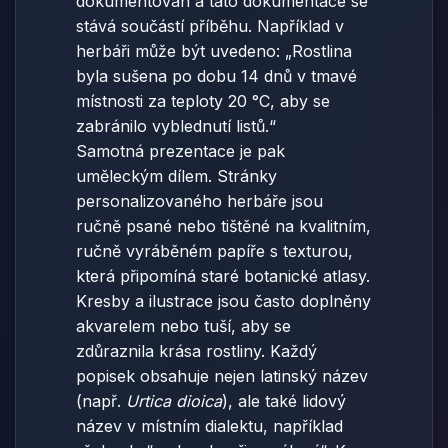
dokumentován a tato dokumentace se
stává součástí příběhu. Například v
herbáři může být uvedeno: „Rostlina
byla sušena po dobu 14 dnů v tmavé
místnosti za teploty 20 °C, aby se
zabránilo vyblednutí listů.“
Samotná prezentace je pak
uměleckým dílem. Stránky
personalizovaného herbáře jsou
ručně psané nebo tištěné na kvalitním,
ručně vyráběném papíře s texturou,
která připomíná staré botanické atlasy.
Kresby a ilustrace jsou často doplněny
akvarelem nebo tuší, aby se
zdůraznila krása rostliny. Každý
popisek obsahuje nejen latinský název
(např.
Urtica dioica
), ale také lidový
název v místním dialektu, například