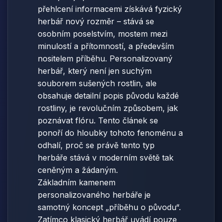
přehlcení informacemi získává fyzický
herbář nový rozměr – stává se
osobním poselstvím, mostem mezi
minulostí a přítomností, a především
nositelem příběhu. Personalizovaný
herbář, který není jen suchým
souborem sušených rostlin, ale
obsahuje detailní popis původu každé
rostliny, je revolučním způsobem, jak
poznávat flóru. Tento článek se
ponoří do hloubky tohoto fenoménu a
odhalí, proč se právě tento typ
herbáře stává v moderním světě tak
ceněným a žádaným.
Základním kamenem
personalizovaného herbáře je
samotný koncept „příběhu o původu“.
Zatímco klasický herbář uvádí pouze