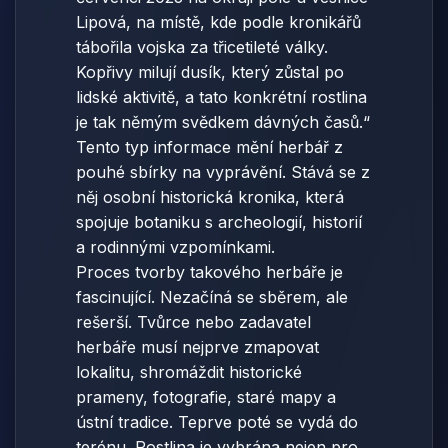
Lipová, na místě, kde podle kronikářů
tábořila vojska za třicetileté války.
Kopřivy milují dusík, který zůstal po
lidské aktivitě, a tato konkrétní rostlina
je tak němým svědkem dávných časů.“
Tento typ informace mění herbář z
pouhé sbírky na vyprávění. Stává se z
něj osobní historická kronika, která
spojuje botaniku s archeologií, historií
a rodinnými vzpomínkami.
Proces tvorby takového herbáře je
fascinující. Nezačíná se sběrem, ale
rešerší. Tvůrce nebo zadavatel
herbáře musí nejprve zmapovat
lokalitu, shromáždit historické
prameny, fotografie, staré mapy a
ústní tradice. Teprve poté se vydá do
terénu. Rostlina je vybrána nejen pro