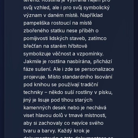
svůj vzhled, ale i pro svůj symbolický
význam v daném místě. Například
pampeliška rostoucí na místě
zbořeného statku nese příběh o
pomíjivosti lidských staveb, zatímco
břečťan na starém hřbitově
symbolizuje věčnost a vzpomínky.
Jakmile je rostlina nasbírána, přichází
fáze sušení. Ale i zde se personalizace
projevuje. Místo standardního lisování
pod knihou se používají tradiční
techniky – někdo suší rostliny v písku,
jiný je lisuje pod tíhou starých
kamenných desek nebo je nechává
viset hlavou dolů v tmavé místnosti,
aby si zachovaly co nejvíce svého
tvaru a barvy. Každý krok je