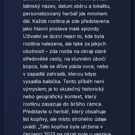
latinský název, datum sběru a lokalitu,
personalizovaný herbář jde mnohem
dál. Každá rostlina je zde představena
jako hlavní postava malé epizody.
Uživatel se dozví nejen to, kde byla
rostlina nalezena, ale také za jakých
okolností – zda rostla na okraji staré
středověké cesty, na slunném úbočí
kopce, kde se dříve pásla ovce, nebo
v zapadlé zahradě, kterou kdysi
vysadila babička. Tento příběh není
výmyslem; je to skutečný historický
nebo geografický kontext, který
rostlinu zasazuje do širšího rámce.
Představte si herbář, který obsahuje
list kopřivy, ale místo strohého údaje
uvádí: „Tato kopřiva byla utržena v
červenci 2023 na okraji pole u vesnice