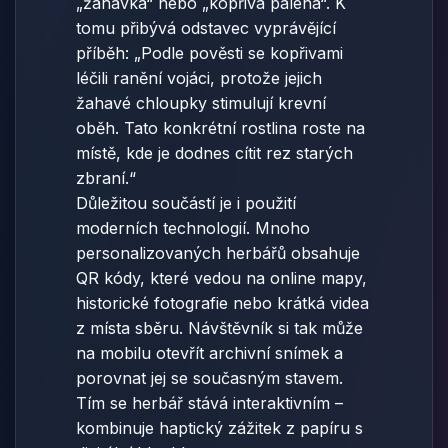
„žahavka“ nebo „kopřiva pálená“. K
tomu přibývá odstavec vyprávějící
příběh: „Podle pověsti se kopřivami
léčili ranění vojáci, protože jejich
žahavé chloupky stimulují krevní
oběh. Tato konkrétní rostlina roste na
místě, kde je dodnes cítit rez starých
zbraní.“
Důležitou součástí je i použití
moderních technologií. Mnoho
personalizovaných herbářů obsahuje
QR kódy, které vedou na online mapy,
historické fotografie nebo krátká videa
z místa sběru. Návštěvník si tak může
na mobilu otevřít archivní snímek a
porovnat jej se současným stavem.
Tím se herbář stává interaktivním –
kombinuje haptický zážitek z papíru s