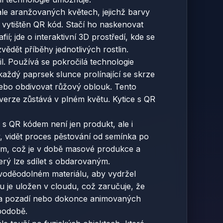
onale aranžovaných květech, jejichž barvy
e vytištěn QR kód. Stačí ho naskenovat
í; jde o interaktivní 3D prostředí, kde se
vědět příběhy jednotlivých rostlin.
l. Používá se pokročilá technologie
aždý paprsek slunce prolínající se skrze
nebo obdivovat růžový oblouk. Tento
 verze zůstává v plném květu. Kytice s QR
 s QR kódem není jen produkt, ale i
y, vidět proces pěstování od semínka po
elem, což je v době masové produkce a
rý lze sdílet s obdarovaným.
a voděodolném materiálu, aby vydržel
u je uložen v cloudu, což zaručuje, že
y na pozadí nebo dokonce animovaných
 podobě.