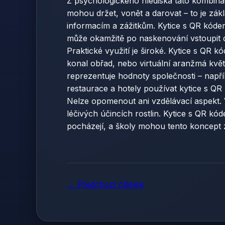
Z psychologického hlediska tato kombinac
mohou držet, vonět a darovat – to je zákl
informacím a zážitkům. Kytice s QR kódem
může okamžitě po naskenování vstoupit do
Praktické využití je široké. Kytice s QR
konal obřad, nebo virtuální aranžmá květi
reprezentuje hodnoty společnosti – např
restaurace a hotely používat kytice s QR
Nelze opomenout ani vzdělávací aspekt. 
léčivých účincích rostlin. Kytice s QR k
pocházejí, a školy mohou tento koncept z
← Předchozí článek