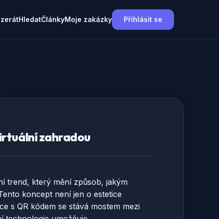
nzerát
Hledat
Články
Moje zakázky
Přihlásit se
virtuální zahradou
ivní trend, který mění způsob, jakým
Tento koncept není jen o estetice
ytice s QR kódem se stává mostem mezi
í technologie umožňuje.