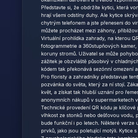
Představte si, že obdržíte kytici, která v
hrají všemi odstíny duhy. Ale kytice skrý
chytrým telefonem a jste přeneseni do virt
můžete procházet mezi záhony, přibližovat
Virtuální prohlídka zahrady, na kterou Q
fotogrammetrie a 360stupňových kamer, ab
koruny stromů. Uživatel se může pohybov
zážitek je obzvláště působivý v chladných
kódem tak překonává sezónní omezení a na
Pro floristy a zahradníky představuje te
pozvánka do světa, který za ní stojí. Zá
květ, a získat tak hlubší uznání pro řem
anonymních nákupů v supermarketech velm
Technické provedení QR kódu je klíčové p
vlhkost ze stonků nebo dešťovou vodu, po
bude funkční i po letech. Některé verze
prvků, jako jsou poletující motýli. Kytic