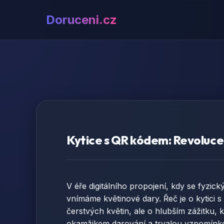
Doruceni.cz
Kytice s QR kódem: Revoluce v
V éře digitálního propojení, kdy se fyzický
vnímáme květinové dary. Řeč je o kytici s
čerstvých květin, ale o hlubším zážitku,
okamžikem darování a trvalou vzpomínkou