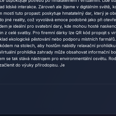
e uspokojuje potřebu po hmatatelném i virtuálním. Lidé stá
ad lidské interakce. Zároveň ale žijeme v digitálním světě,
 mostí tuto propast: poskytuje hmatatelný dar, který je o
 jiné reality, což vyvolává emoce podobné jako při otevřen
 kódem je ideální pro svatební dary, kde mohou hosté nasken
n z celé svatby. Pro firemní dárky lze QR kód propojit s vi
íklad ekologické pěstování nebo podporu místních farmář
 kódem na stolech, aby hostům nabídly relaxační prohlídku
Virtuální prohlídka zahrady může obsahovat informační bod
ódem se tak stává nástrojem pro environmentální osvětu. R
ačlenit do výuky přírodopisu. Je