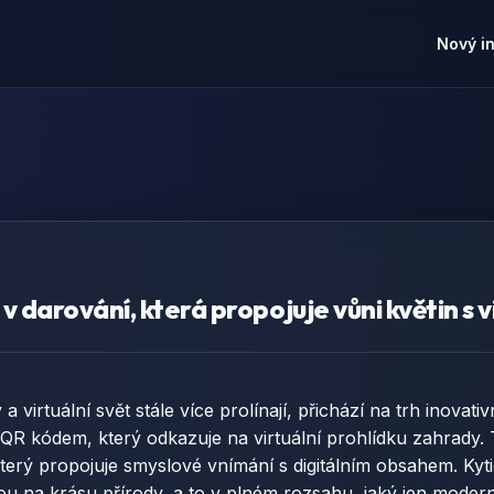
Nový i
 darování, která propojuje vůni květin s 
 a virtuální svět stále více prolínají, přichází na trh inovat
 QR kódem, který odkazuje na virtuální prohlídku zahrady. 
 který propojuje smyslové vnímání s digitálním obsahem. K
 na krásu přírody, a to v plném rozsahu, jaký jen modern