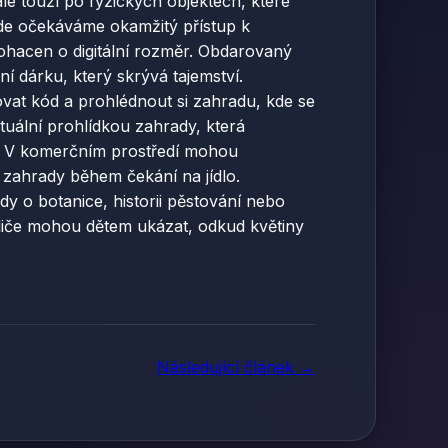
le touží po fyzických objektech, které
 kde očekáváme okamžitý přístup k
bohacen o digitální rozměr. Obdarovaný
í dárku, který skrývá tajemství.
ovat kód a prohlédnout si zahradu, kde se
rtuální prohlídkou zahrady, která
ů. V komerčním prostředí mohou
 zahrady během čekání na jídlo.
y o botanice, historii pěstování nebo
odiče mohou dětem ukázat, odkud květiny
Následující článek →