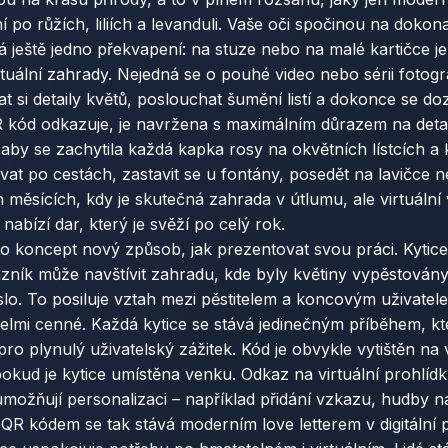
oní po růžích, liliích a levanduli. Vaše oči spočinou na dok
vá ještě jedno překvapení: na stuze nebo na malé kartičce j
uální zahrady. Nejedná se o pouhé video nebo sérii fotografi
 si detaily květů, poslouchat šumění listí a dokonce se doz
R kód odkazuje, je navržena s maximálním důrazem na detai
y se zachytila každá kapka rosy na okvětních lístcích a k
at po cestách, zastavit se u fontány, posedět na lavičce 
 měsících, kdy je skutečná zahrada v útlumu, ale virtuální
bízí dar, který je svěží po celý rok.
nto koncept nový způsob, jak prezentovat svou práci. Kytice
kazník může navštívit zahradu, kde byly květiny vypěstován
eslo. To posiluje vztah mezi pěstitelem a koncovým uživat
i cenné. Každá kytice se stává jedinečným příběhem, kte
ro plynulý uživatelský zážitek. Kód je obvykle vytištěn n
kud je kytice umístěna venku. Odkaz na virtuální prohlídk
 umožňují personalizaci – například přidání vzkazu, hudb
e s QR kódem se tak stává moderním love letterem v digitální