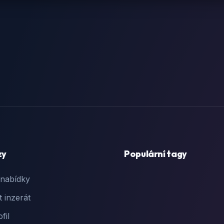
zy
Populární tagy
 nabídky
t inzerát
fil