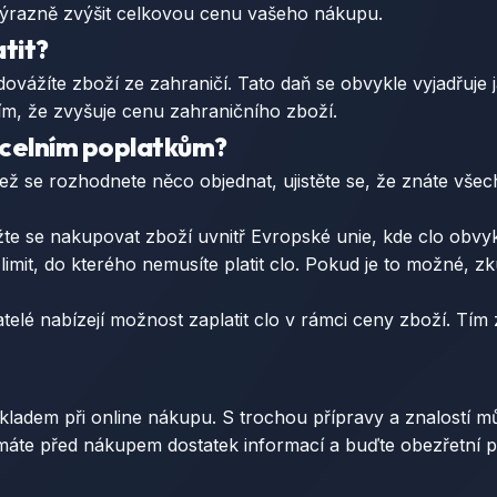
výrazně zvýšit celkovou cenu vašeho nákupu.
atit?
 dovážíte zboží ze zahraničí. Tato daň se obvykle vyjadřuj
m, že zvyšuje cenu zahraničního zboží.
 celním poplatkům?
ež se rozhodnete něco objednat, ujistěte se, že znáte všec
te se nakupovat zboží uvnitř Evropské unie, kde clo obvyk
mit, do kterého nemusíte platit clo. Pokud je to možné, z
elé nabízejí možnost zaplatit clo v rámci ceny zboží. Tím z
adem při online nákupu. S trochou přípravy a znalostí m
 máte před nákupem dostatek informací a buďte obezřetní p