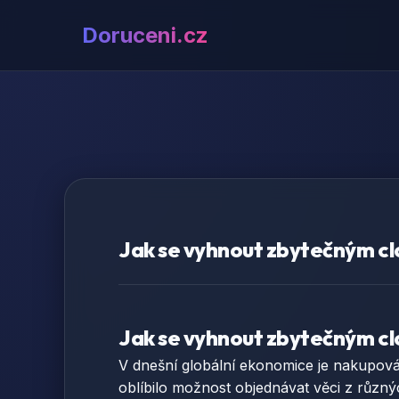
Doruceni.cz
Jak se vyhnout zbytečným cl
Jak se vyhnout zbytečným cl
V dnešní globální ekonomice je nakupování
oblíbilo možnost objednávat věci z různýc