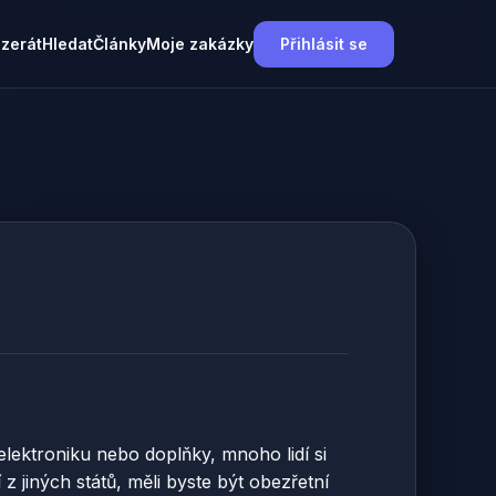
nzerát
Hledat
Články
Moje zakázky
Přihlásit se
elektroniku nebo doplňky, mnoho lidí si
z jiných států, měli byste být obezřetní