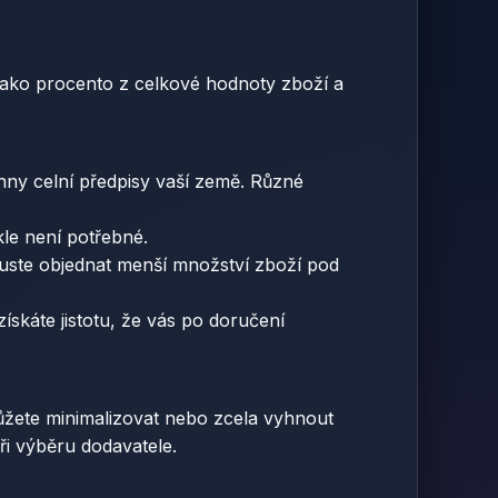
e jako procento z celkové hodnoty zboží a
hny celní předpisy vaší země. Různé
le není potřebné.
kuste objednat menší množství zboží pod
ískáte jistotu, že vás po doručení
ůžete minimalizovat nebo zcela vyhnout
ři výběru dodavatele.