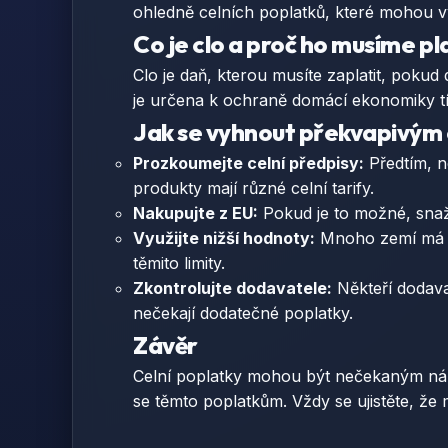
ohledně celních poplatků, které mohou 
Co je clo a proč ho musíme pl
Clo je daň, kterou musíte zaplatit, pokud
je určena k ochraně domácí ekonomiky tí
Jak se vyhnout překvapivým
Prozkoumejte celní předpisy:
Předtím, n
produkty mají různé celní tarify.
Nakupujte z EU:
Pokud je to možné, snaž
Využijte nižší hodnoty:
Mnoho zemí má li
těmito limity.
Zkontrolujte dodavatele:
Někteří dodavat
nečekají dodatečné poplatky.
Závěr
Celní poplatky mohou být nečekaným nákl
se těmto poplatkům. Vždy se ujistěte, že