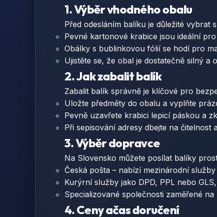
1. Výběr vhodného obalu
Před odesláním balíku je důležité vybrat 
Pevné kartonové krabice jsou ideální pro 
Obálky s bublinkovou fólií se hodí pro m
Ujistěte se, že obal je dostatečně silný 
2. Jak zabalit balík
Zabalit balík správně je klíčové pro bezp
Uložte předměty do obalu a vyplňte prá
Pevně uzavřete krabici lepicí páskou a zk
Při sepisování adresy dbejte na čitelnost
3. Výběr dopravce
Na Slovensko můžete posílat balíky prost
Česká pošta – nabízí mezinárodní služby
Kurýrní služby jako DPD, PPL nebo GLS, kt
Specializované společnosti zaměřené na
4. Ceny ačas doručení