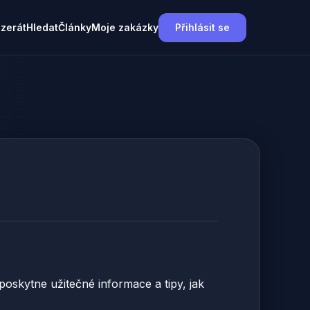
nzerát
Hledat
Články
Moje zakázky
Přihlásit se
oskytne užitečné informace a tipy, jak