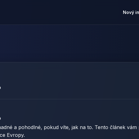
Nový i
o
o
adné a pohodlné, pokud víte, jak na to. Tento článek vám p
dce Evropy.