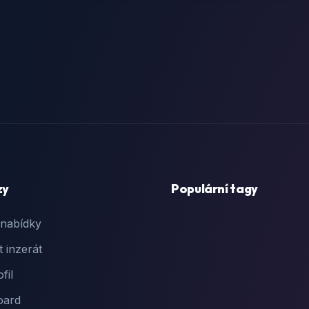
zy
Populární tagy
 nabídky
t inzerát
fil
oard