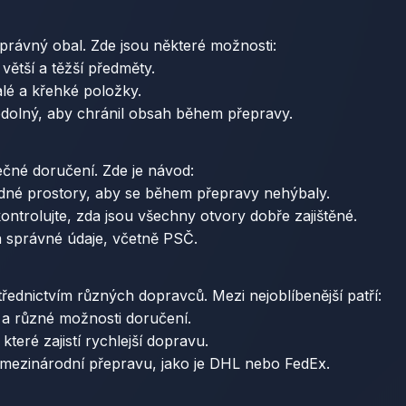
správný obal. Zde jsou některé možnosti:
větší a těžší předměty.
alé a křehké položky.
a odolný, aby chránil obsah během přepravy.
ečné doručení. Zde je návod:
zdné prostory, aby se během přepravy nehýbaly.
ontrolujte, zda jsou všechny otvory dobře zajištěné.
 a správné údaje, včetně PSČ.
řednictvím různých dopravců. Mezi nejoblíbenější patří:
 a různé možnosti doručení.
eré zajistí rychlejší dopravu.
 mezinárodní přepravu, jako je DHL nebo FedEx.