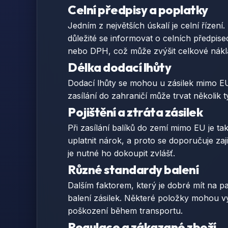
Celní předpisy a poplatky
Jedním z největších úskalí je celní řízen
důležité se informovat o celních předpis
nebo DPH, což může zvýšit celkové nákla
Délka dodací lhůty
Dodací lhůty se mohou u zásilek mimo EU 
zasílání do zahraničí může trvat několik 
Pojištění a ztráta zásilek
Při zasílání balíků do zemí mimo EU je ta
uplatnit nárok, a proto se doporučuje zaj
je nutné ho dokoupit zvlášť.
Různé standardy balení
Dalším faktorem, který je dobré mít na 
balení zásilek. Některé položky mohou vy
poškození během transportu.
Regulace a zákazané zboží