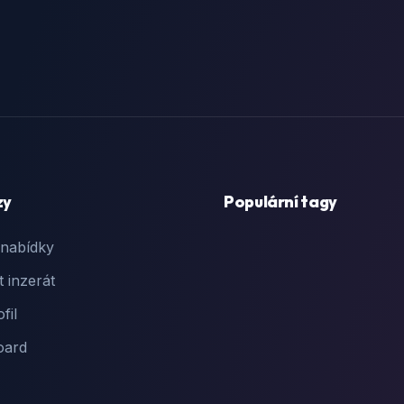
zy
Populární tagy
 nabídky
t inzerát
fil
oard