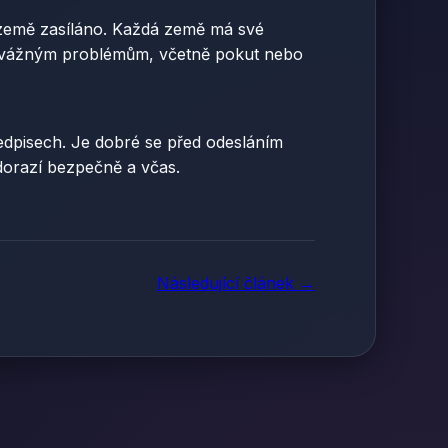
 země zasíláno. Každá země má své
t k vážným problémům, včetně pokut nebo
předpisech. Je dobré se před odesláním
 dorazí bezpečně a včas.
Následující článek →