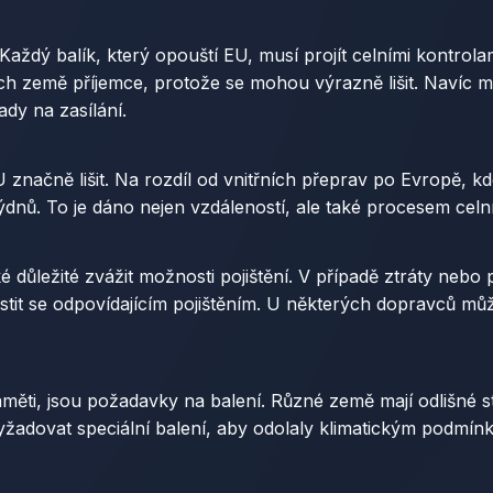
í. Každý balík, který opouští EU, musí projít celními kontro
ech země příjemce, protože se mohou výrazně lišit. Navíc mů
dy na zasílání.
značně lišit. Na rozdíl od vnitřních přeprav po Evropě, kd
týdnů. To je dáno nejen vzdáleností, ale také procesem cel
ké důležité zvážit možnosti pojištění. V případě ztráty neb
istit se odpovídajícím pojištěním. U některých dopravců můž
paměti, jsou požadavky na balení. Různé země mají odlišn
žadovat speciální balení, aby odolaly klimatickým podmínká