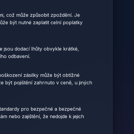
lami, což může způsobit zpoždění. Je
že být nutné zaplatit celní poplatky
e jsou dodací lhůty obvykle krátké,
ního odbavení.
o poškození zásilky může být obtížné
e být pojištění zahrnuto v ceně, u jiných
é standardy pro bezpečné a bezpečné
m nebo zajištění, že nedojde k jejich