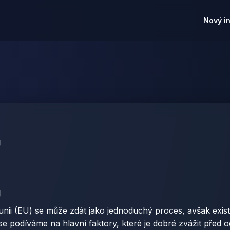
Nový i
U
U
nii (EU) se může zdát jako jednoduchý proces, avšak exist
u se podíváme na hlavní faktory, které je dobré zvážit před