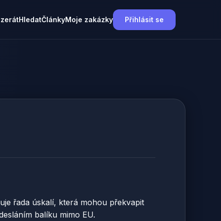
nzerát
Hledat
Články
Moje zakázky
Přihlásit se
uje řada úskalí, která mohou překvapit
 odesláním balíku mimo EU.