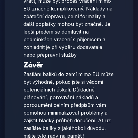
vrátit, může být proces vrácení mimo
EU značně komplikovaný. Náklady na
zpáteční dopravu, celní formality a
další poplatky mohou být značné. Je
lepší předem se domluvit na
podmínkách vracení s příjemcem a
zohlednit je při výběru dodavatele
nebo přepravní služby.
Závěr
Zasílání balíků do zemí mimo EU může
být výhodné, pokud jste si vědomi
potenciálních úskalí. Důkladné
plánování, porovnání nákladů a
porozumění celním předpisům vám
pomohou minimalizovat problémy a
zajistit hladký průběh doručení. Ať už
zasíláte balíky z jakéhokoli důvodu,
mějte tyto rady na paměti!