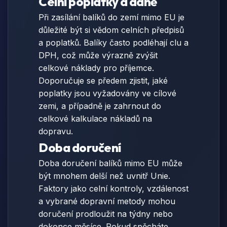
Celní poplatky a daně
Při zasílání balíků do zemí mimo EU je
důležité být si vědom celních předpisů
a poplatků. Balíky často podléhají clu a
DPH, což může výrazně zvýšit
celkové náklady pro příjemce.
Doporučuje se předem zjistit, jaké
poplatky jsou vyžadovány ve cílové
zemi, a případně je zahrnout do
celkové kalkulace nákladů na
dopravu.
Doba doručení
Doba doručení balíků mimo EU může
být mnohem delší než uvnitř Unie.
Faktory jako celní kontroly, vzdálenost
a vybrané dopravní metody mohou
doručení prodloužit na týdny nebo
dokonce měsíce. Pokud spěcháte,