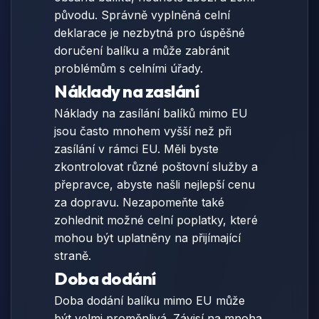
původu. Správně vyplněná celní
deklarace je nezbytná pro úspěšné
doručení balíku a může zabránit
problémům s celními úřady.
Náklady na zaslání
Náklady na zasílání balíků mimo EU
jsou často mnohem vyšší než při
zasílání v rámci EU. Měli byste
zkontrolovat různé poštovní služby a
přepravce, abyste našli nejlepší cenu
za dopravu. Nezapomeňte také
zohlednit možné celní poplatky, které
mohou být uplatněny na přijímající
straně.
Doba dodání
Doba dodání balíku mimo EU může
být velmi proměnlivá. Závisí na mnoha