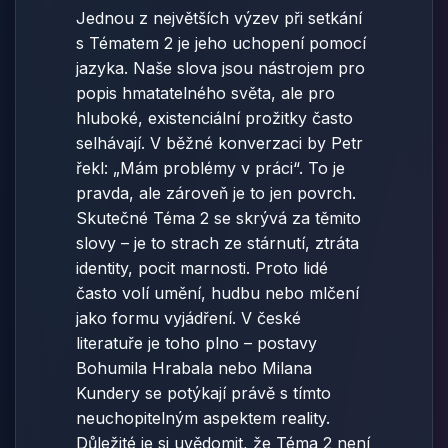
Jednou z největších výzev při setkání
s Tématem 2 je jeho uchopení pomocí
jazyka. Naše slova jsou nástrojem pro
popis hmatatelného světa, ale pro
hluboké, existenciální prožitky často
selhávají. V běžné konverzaci by Petr
řekl: „Mám problémy v práci“. To je
pravda, ale zároveň je to jen povrch.
Skutečné Téma 2 se skrývá za těmito
slovy – je to strach ze stárnutí, ztráta
identity, pocit marnosti. Proto lidé
často volí umění, hudbu nebo mlčení
jako formu vyjádření. V české
literatuře je toho plno – postavy
Bohumila Hrabala nebo Milana
Kundery se potýkají právě s tímto
neuchopitelným aspektem reality.
Důležité je si uvědomit, že Téma 2 není