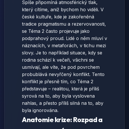
Spíše připomíná atmosférický tlak,
který cítíme, aniž bychom ho viděli. V
české kultuře, kde je zakořeněná
tradice pragmatismu a rezervovanosti,
se Téma 2 často projevuje jako
podprahový proud. Lidé o něm mluví v
náznacích, v metaforách, v tichu mezi
slovy. Je to například situace, kdy se
rodina schází k večeři, všichni se
usmívají, ale víte, že pod povrchem
probublává nevyřčený konflikt. Tento
konflikt je přesně tím, co Téma 2
představuje – realitou, která je příliš
syrová na to, aby byla vyslovena
nahlas, a přesto příliš silná na to, aby
byla ignorována.
Anatomie krize: Rozpad a