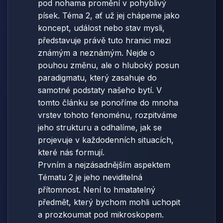
pod nohama promění v pohyblivý
písek. Téma 2, ať už jej chápeme jako
koncept, událost nebo stav mysli,
představuje právě tuto hranici mezi
známým a neznámým. Nejde o
pouhou změnu, ale o hluboký posun
paradigmatu, který zasahuje do
samotné podstaty našeho bytí. V
tomto článku se ponoříme do mnoha
vrstev tohoto fenoménu, rozpitváme
jeho strukturu a odhalíme, jak se
projevuje v každodenních situacích,
které nás formují.
Prvním a nejzásadnějším aspektem
Tématu 2 je jeho neviditelná
přítomnost. Není to hmatatelný
předmět, který bychom mohli uchopit
a prozkoumat pod mikroskopem.