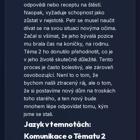
odpovědi nebo receptu na štěstí.
Naopak, vyžaduje schopnost jako
zůstat v nejistotě. Petr se musel naučit
dívat se na svou situaci novýma očima.
Začal si všímat, že jeho bývalá pozice
mu brala čas na koníčky, na rodinu.
Téma 2 ho donutilo přehodnotit, co je
v jeho životě skutečně důležité. Tento
proces je často bolestivý, ale zároveň
osvobozující. Není to o tom, že
bychom našli ztracený ráj, ale o tom,
že si postavíme nový dům na troskách
toho starého, a ten nový bude
mnohem lépe odpovídat tomu, kým
jsme se stali.
Jazyk v temnotách:
Komunikace o Tématu 2