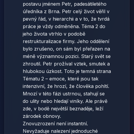
postavu jménem Petr, padesátiletého
úředníka z Brna. Petr celý život věřil v
pevný řád, v hierarchii a v to, že tvrdá
práce je vždy odměněna. Téma 2 do
jeho života vtrhlo v podobě
restrukturalizace firmy. Jeho oddělení
bylo zrušeno, on sám byl přeřazen na
méně významnou pozici. Starý svět se
zhroutil. Petr prožíval vztek, smutek a
hlubokou úzkost. Toto je temná strana
Tématu 2 – emoce, které jsou tak
intenzivní, že hrozí, že člověka pohltí.
Mnozí v této fázi ustrnou, stahují se
do ulity nebo hledají viníky. Ale právě
zde, v bodě největší beznaděje, leží
zárodek obnovy.
Znovuzrození není instantní.
Nevyžaduje nalezení jednoduché