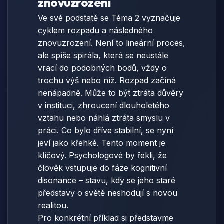
znovuzrození
Ve své podstatě se Téma 2 vyznačuje
cyklem rozpadu a následného
znovuzrození. Není to lineární proces,
ale spíše spirála, která se neustále
vrací do podobných bodů, vždy o
trochu výš nebo níž. Rozpad začíná
nenápadně. Může to být ztráta důvěry
v instituci, zhroucení dlouholetého
vztahu nebo náhlá ztráta smyslu v
práci. Co bylo dříve stabilní, se nyní
jeví jako křehké. Tento moment je
klíčový. Psychologové by řekli, že
člověk vstupuje do fáze kognitivní
disonance – stavu, kdy se jeho staré
představy o světě neshodují s novou
realitou.
Pro konkrétní příklad si představme