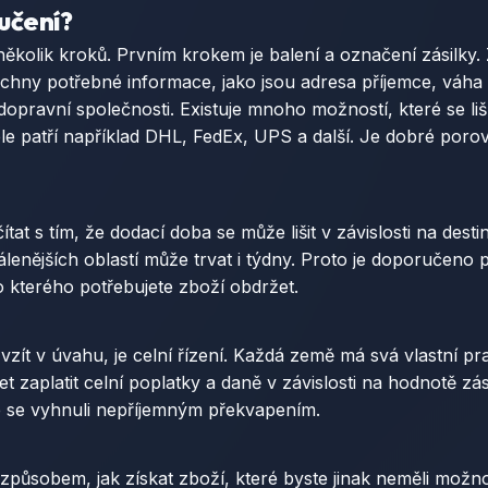
učení?
kolik kroků. Prvním krokem je balení a označení zásilky. Z
chny potřebné informace, jako jsou adresa příjemce, váha 
pravní společnosti. Existuje mnoho možností, které se liš
le patří například DHL, FedEx, UPS a další. Je dobré porovn
tat s tím, že dodací doba se může lišit v závislosti na des
álenějších oblastí může trvat i týdny. Proto je doporučeno
 kterého potřebujete zboží obdržet.
vzít v úvahu, je celní řízení. Každá země má svá vlastní pra
 zaplatit celní poplatky a daně v závislosti na hodnotě zá
te se vyhnuli nepříjemným překvapením.
ůsobem, jak získat zboží, které byste jinak neměli možnost