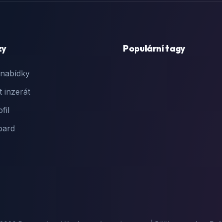
zy
Populární tagy
 nabídky
t inzerát
fil
oard