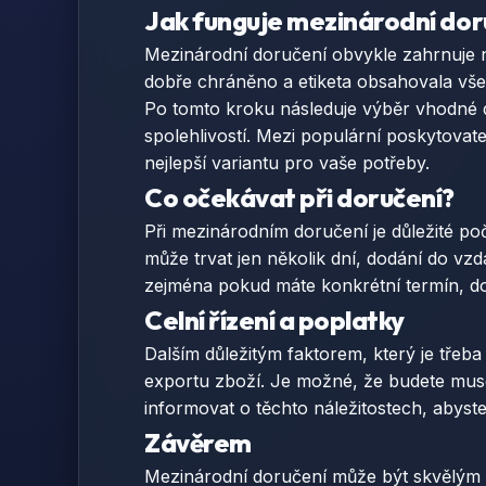
Jak funguje mezinárodní dor
Mezinárodní doručení obvykle zahrnuje ně
dobře chráněno a etiketa obsahovala vše
Po tomto kroku následuje výběr vhodné do
spolehlivostí. Mezi populární poskytovate
nejlepší variantu pro vaše potřeby.
Co očekávat při doručení?
Při mezinárodním doručení je důležité počí
může trvat jen několik dní, dodání do vzd
zejména pokud máte konkrétní termín, do
Celní řízení a poplatky
Dalším důležitým faktorem, který je třeba 
exportu zboží. Je možné, že budete muset
informovat o těchto náležitostech, abys
Závěrem
Mezinárodní doručení může být skvělým zp