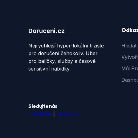
Odka
Doruceni.cz
Nejrychlejší hyper-lokální tržiště
Hledat
pro doručení čehokoliv. Uber
Vytvoři
pro balíčky, služby a časově
Můj Pro
sensitivní nabídky.
Dashb
Sledujte nás
Facebook
|
Instagram