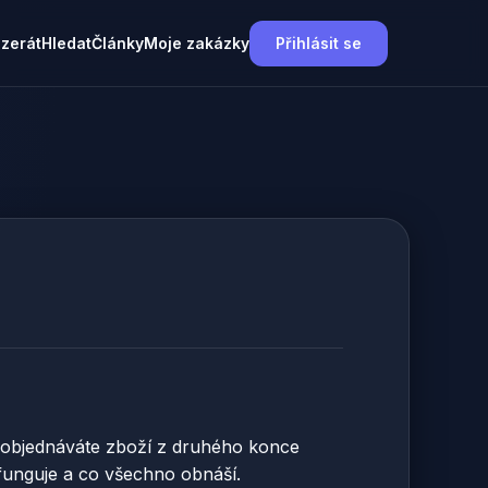
nzerát
Hledat
Články
Moje zakázky
Přihlásit se
už objednáváte zboží z druhého konce
 funguje a co všechno obnáší.