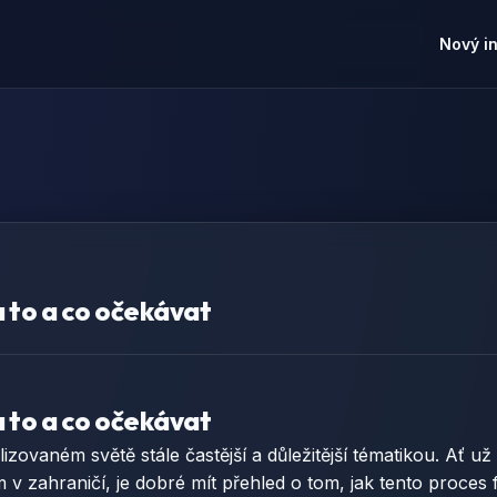
Nový i
 to a co očekávat
 to a co očekávat
izovaném světě stále častější a důležitější tématikou. Ať 
m v zahraničí, je dobré mít přehled o tom, jak tento proces