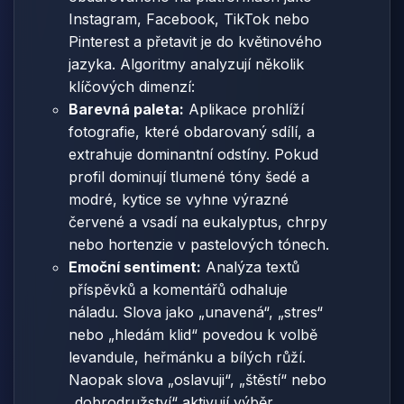
Instagram, Facebook, TikTok nebo
Pinterest a přetavit je do květinového
jazyka. Algoritmy analyzují několik
klíčových dimenzí:
Barevná paleta:
Aplikace prohlíží
fotografie, které obdarovaný sdílí, a
extrahuje dominantní odstíny. Pokud
profil dominují tlumené tóny šedé a
modré, kytice se vyhne výrazné
červené a vsadí na eukalyptus, chrpy
nebo hortenzie v pastelových tónech.
Emoční sentiment:
Analýza textů
příspěvků a komentářů odhaluje
náladu. Slova jako „unavená“, „stres“
nebo „hledám klid“ povedou k volbě
levandule, heřmánku a bílých růží.
Naopak slova „oslavuji“, „štěstí“ nebo
„dobrodružství“ aktivují výběr