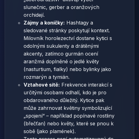
slunečnic, gerber a oranžových
orchidejí.
Zájmy a koníčky:
Hashtagy a
sledované stránky poskytují kontext.
Milovník horolezectví dostane kytici s
odolnými sukulenty a drátěnými
akcenty, zatímco gurmán ocení
aranžmá doplněné o jedlé květy
(nasturtium, fialky) nebo bylinky jako
rozmarýn a tymián.
Vztahové sítě:
Frekvence interakcí s
určitými osobami odhalí, kdo je pro
obdarovaného důležitý. Kytice pak
může zahrnovat květiny symbolizující
„spojení“ – například popínavé rostliny
(břečťan) nebo květy, které se pnou k
sobě (jako plamének).