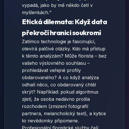
vypadá, jako by mě někdo četl v
myšlenkách.“
Etická dilemata: Když data
překročí hranici soukromí
Zatímco technologie je fascinující,
otevírá palčivé otázky. Kdo má přístup
k těmto analýzám? Může florista – bez
vašeho výslovného souhlasu –
prohledávat veřejné profily
obdarovaného? A co když analýza
odhalí něco, co obdarovaný chtěl
skrýt? Například: pokud algoritmus
zjistí, že osoba nedávno prošla
rozchodem (zmizení fotografií
partnera, melancholický text), a kytice
to nevědomky připomene.
Profesionální floristické služby čelí