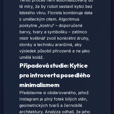
Tento proces není automatizovaný do
té míry, že by robot sestavil kytici bez
lidského vlivu. Florista kombinuje data
s uměleckým citem. Algoritmus
poskytne „kostru“ – doporučené
barvy, tvary a symboliku – zatímco
mistr květinář zvolí konkrétní druhy,
stonky a techniku aranžmá, aby
výsledek působil přirozeně a ne jako
umělá koláž.
Případová studie: Kytice
pro introverta posedlého
minimalismem
Představme si obdarovaného, jehož
Instagram je plný fotek bílých stěn,
geometrických tvarů a černobílé
architektury. Analýza odhalí, že jeho