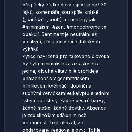
příspěvky zřídka dosahují více než 30
lajků, komentáře jsou spíše krátké
(„paráda“, „cool“) a hashtagy jako
#minimalism, #zen, #monochrome se
opakují. Sentiment je neutrální až
pozitivní, ale s absencí extatických
výkřiků.
Kytice navržená pro takového člověka
by byla minimalistická až asketická:
jediná, dlouhá větev bílé orchideje
phalaenopsis v geometrickém
hliníkovém květináči, doplněná
suchými větvičkami eukalyptu a jedním
listem monstery. Žádné pestré barvy,
žádné mašle, žádné třpytky. Absence
je zde silnějším sdělením než
přítomnost. Test ukázal, že
obdarovaný reagoval slovy: „Tohle