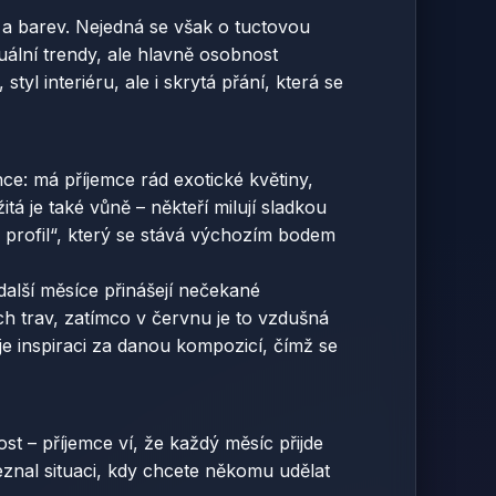
 a barev. Nejedná se však o tuctovou
tuální trendy, ale hlavně osobnost
yl interiéru, ale i skrytá přání, která se
ce: má příjemce rád exotické květiny,
 je také vůně – někteří milují sladkou
ový profil“, který se stává výchozím bodem
další měsíce přinášejí nečekané
h trav, zatímco v červnu je to vzdušná
e inspiraci za danou kompozicí, čímž se
t – příjemce ví, že každý měsíc přijde
neznal situaci, kdy chcete někomu udělat