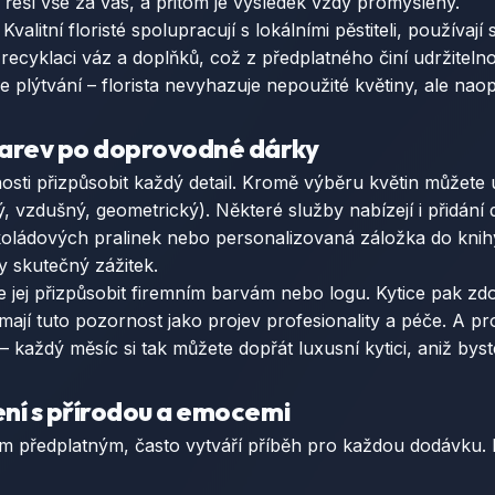
a řeší vše za vás, a přitom je výsledek vždy promyšlený.
Kvalitní floristé spolupracují s lokálními pěstiteli, používají
ecyklaci váz a doplňků, což z předplatného činí udržitelno
uje plýtvání – florista nevyhazuje nepoužité květiny, ale n
barev po doprovodné dárky
osti přizpůsobit každý detail. Kromě výběru květin můžete 
ý, vzdušný, geometrický). Některé služby nabízejí i přidá
okoládových pralinek nebo personalizovaná záložka do knih
y skutečný zážitek.
e jej přizpůsobit firemním barvám nebo logu. Kytice pak zd
ímají tuto pozornost jako projev profesionality a péče. A pro 
 – každý měsíc si tak můžete dopřát luxusní kytici, aniž by
ení s přírodou a emocemi
ým předplatným, často vytváří příběh pro každou dodávku. 