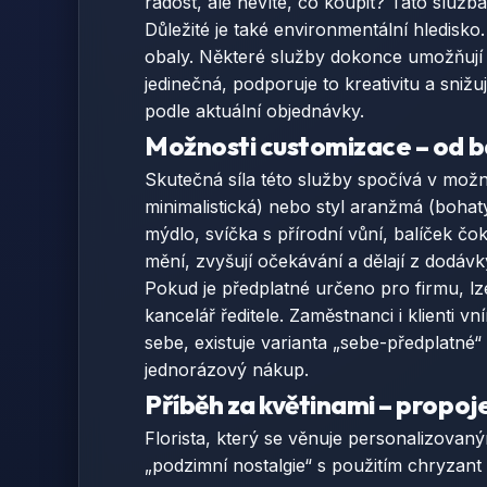
radost, ale nevíte, co koupit? Tato služb
Důležité je také environmentální hledisko. 
obaly. Některé služby dokonce umožňují r
jedinečná, podporuje to kreativitu a sniž
podle aktuální objednávky.
Možnosti customizace – od 
Skutečná síla této služby spočívá v možn
minimalistická) nebo styl aranžmá (bohat
mýdlo, svíčka s přírodní vůní, balíček č
mění, zvyšují očekávání a dělají z dodávk
Pokud je předplatné určeno pro firmu, lz
kancelář ředitele. Zaměstnanci i klienti vn
sebe, existuje varianta „sebe-předplatné“
jednorázový nákup.
Příběh za květinami – propoj
Florista, který se věnuje personalizovan
„podzimní nostalgie“ s použitím chryzant