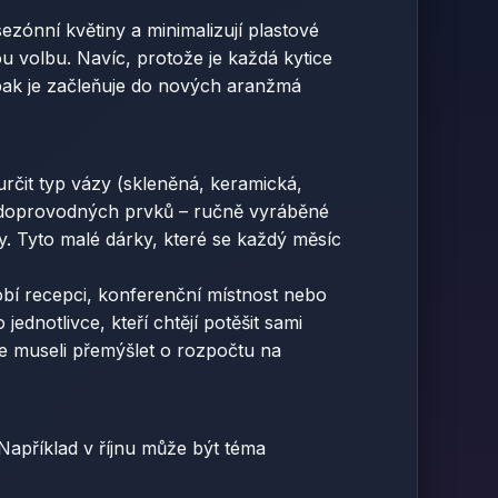
 sezónní květiny a minimalizují plastové
u volbu. Navíc, protože je každá kytice
aopak je začleňuje do nových aranžmá
určit typ vázy (skleněná, keramická,
ní doprovodných prvků – ručně vyráběné
y. Tyto malé dárky, které se každý měsíc
obí recepci, konferenční místnost nebo
jednotlivce, kteří chtějí potěšit sami
ste museli přemýšlet o rozpočtu na
Například v říjnu může být téma