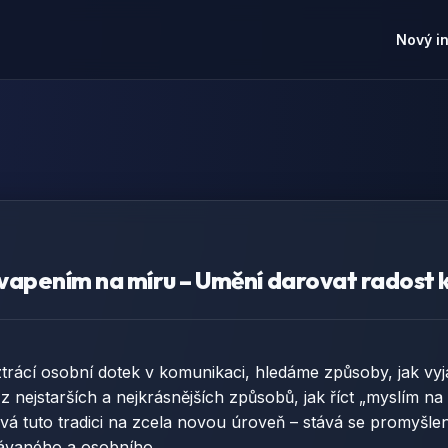
Nový i
vapením na míru – Umění darovat radost 
rácí osobní dotek v komunikaci, hledáme způsoby, jak vyjád
 z nejstarších a nejkrásnějších způsobů, jak říct „myslím na 
á tuto tradici na zcela novou úroveň – stává se promyšlen
kávaného a osobního.