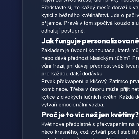
Představte si, že každý měsíc dorazí k v
kytici z běžného květinářství. Jde o pečl
příjemce. Právě v tom spočívá kouzlo služb
odhalují postupně.
Jak funguje personalizované
Základem je úvodní konzultace, která můž
nebo dává přednost klasickým růžím? Pref
vůni frézií, jiní dávají přednost svěží le
pro každou další dodávku.
Prvek překvapení je klíčový. Zatímco prvn
kombinace. Třeba v únoru může přijít net
kytice z divokých lučních květin. Každá 
vytváří emocionální vazba.
Proč je to víc než jen květiny?
Květinové předplatné s překvapením na mí
něco krásného, což vytváří pocit stabilit