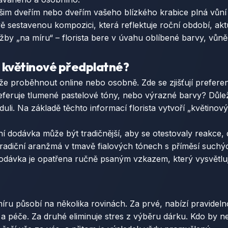
ašim dveřím nebo dveřím vašeho blízkého krabice plná vůní
ivě sestavenou kompozici, která reflektuje roční období, ak
y „na míru“ – florista bere v úvahu oblíbené barvy, vůně, st
 květinové předplatné?
e proběhnout online nebo osobně. Zde se zjišťují preferen
eruje tlumené pastelové tóny, nebo výrazné barvy? Důležitá
vanduli. Na základě těchto informací florista vytvoří „květin
í dodávka může být tradičnější, aby se otestovaly reakce, 
radiční aranžmá v tmavě fialových tónech s příměsí suchýc
dodávka je opatřena ručně psaným vzkazem, který vysvětluj
ru působí na několika rovinách. Za prvé, nabízí pravidelnos
y a péče. Za druhé eliminuje stres z výběru dárku. Kdo by 