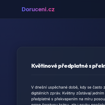
Doruceni.cz
Květinové předplatné s přek
V dnešní uspěchané době, kdy se často zt
digitálních zpráv. Květiny zůstávají jedním
předplatné s překvapením na míru posouv
nejen čerstvou krásu, ale i prvky neoče