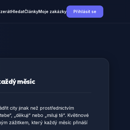
nzerát
Hledat
Články
Moje zakázky
Přihlásit se
každý měsíc
řit city jinak než prostřednictvím
tebe“, „děkuji“ nebo „miluji tě“. Květinové
ým zážitkem, který každý měsíc přináší