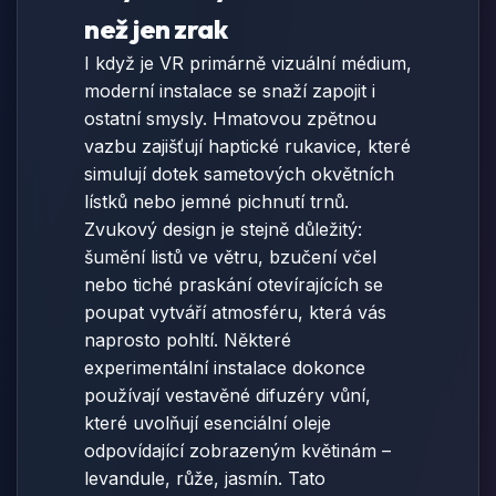
než jen zrak
I když je VR primárně vizuální médium,
moderní instalace se snaží zapojit i
ostatní smysly. Hmatovou zpětnou
vazbu zajišťují haptické rukavice, které
simulují dotek sametových okvětních
lístků nebo jemné pichnutí trnů.
Zvukový design je stejně důležitý:
šumění listů ve větru, bzučení včel
nebo tiché praskání otevírajících se
poupat vytváří atmosféru, která vás
naprosto pohltí. Některé
experimentální instalace dokonce
používají vestavěné difuzéry vůní,
které uvolňují esenciální oleje
odpovídající zobrazeným květinám –
levandule, růže, jasmín. Tato