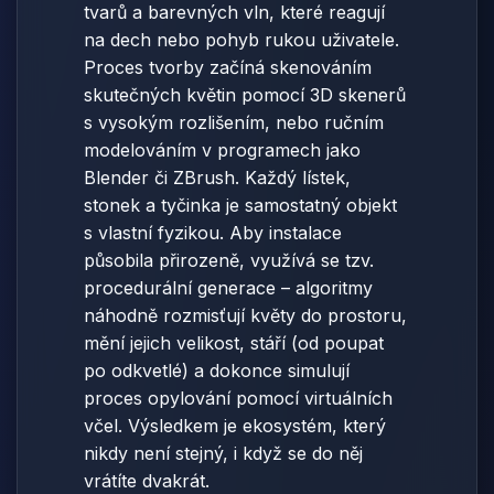
tvarů a barevných vln, které reagují
na dech nebo pohyb rukou uživatele.
Proces tvorby začíná skenováním
skutečných květin pomocí 3D skenerů
s vysokým rozlišením, nebo ručním
modelováním v programech jako
Blender či ZBrush. Každý lístek,
stonek a tyčinka je samostatný objekt
s vlastní fyzikou. Aby instalace
působila přirozeně, využívá se tzv.
procedurální generace – algoritmy
náhodně rozmisťují květy do prostoru,
mění jejich velikost, stáří (od poupat
po odkvetlé) a dokonce simulují
proces opylování pomocí virtuálních
včel. Výsledkem je ekosystém, který
nikdy není stejný, i když se do něj
vrátíte dvakrát.