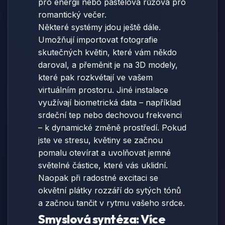
pro energii nebo pastelová růžová pro
romantický večer.
Některé systémy jdou ještě dále.
Umožňují importovat fotografie
skutečných květin, které vám někdo
daroval, a přeměnit je na 3D modely,
které pak rozkvétají ve vašem
virtuálním prostoru. Jiné instalace
využívají biometrická data – například
srdeční tep nebo dechovou frekvenci
– k dynamické změně prostředí. Pokud
jste ve stresu, květiny se začnou
pomalu otevírat a uvolňovat jemné
světelné částice, které vás uklidní.
Naopak při radostné excitaci se
okvětní plátky rozzáří do sytých tónů
a začnou tančit v rytmu vašeho srdce.
Smyslová syntéza: Více