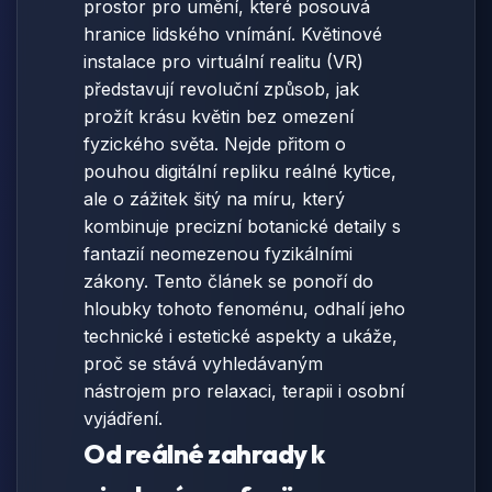
prostor pro umění, které posouvá
hranice lidského vnímání. Květinové
instalace pro virtuální realitu (VR)
představují revoluční způsob, jak
prožít krásu květin bez omezení
fyzického světa. Nejde přitom o
pouhou digitální repliku reálné kytice,
ale o zážitek šitý na míru, který
kombinuje precizní botanické detaily s
fantazií neomezenou fyzikálními
zákony. Tento článek se ponoří do
hloubky tohoto fenoménu, odhalí jeho
technické i estetické aspekty a ukáže,
proč se stává vyhledávaným
nástrojem pro relaxaci, terapii i osobní
vyjádření.
Od reálné zahrady k