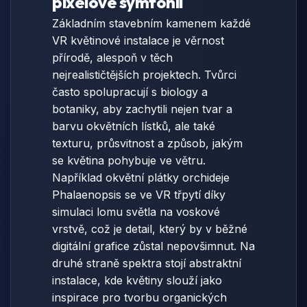
pixelové symfonii
Základním stavebním kamenem každé
VR květinové instalace je věrnost
přírodě, alespoň v těch
nejrealističtějších projektech. Tvůrci
často spolupracují s biology a
botaniky, aby zachytili nejen tvar a
barvu okvětních lístků, ale také
texturu, průsvitnost a způsob, jakým
se květina pohybuje ve větru.
Například okvětní plátky orchideje
Phalaenopsis se ve VR třpytí díky
simulaci lomu světla na voskové
vrstvě, což je detail, který by v běžné
digitální grafice zůstal nepovšimnut. Na
druhé straně spektra stojí abstraktní
instalace, kde květiny slouží jako
inspirace pro tvorbu organických