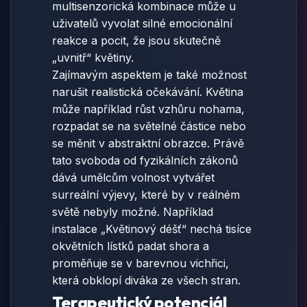
multisenzorická kombinace může u
uživatelů vyvolat silné emocionální
reakce a pocit, že jsou skutečně
„uvnitř“ květiny.
Zajímavým aspektem je také možnost
narušit realistická očekávání. Květina
může například růst vzhůru nohama,
rozpadat se na světelné částice nebo
se měnit v abstraktní obrazce. Právě
tato svoboda od fyzikálních zákonů
dává umělcům volnost vytvářet
surreální výjevy, které by v reálném
světě nebyly možné. Například
instalace „Květinový déšť“ nechá tisíce
okvětních lístků padat shora a
proměňuje se v barevnou vichřici,
která obklopí diváka ze všech stran.
Terapeutický potenciál