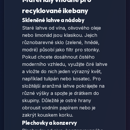
recyklované ikebany
Skleněné lahve a nádoby
Staré lahve od vína, olivového oleje
nebo limonád jsou klasikou. Jejich
různobarevné sklo (zelené, hnědé,
modré) působí jako filtr pro stonky.
Pokud chcete dosáhnout čistého
moderního vzhledu, využijte čiré lahve
a vložte do nich jeden výrazný květ,
například tulipán nebo kosatec. Pro
složitější aranžmá lahve pokrájejte na
různé výšky a spojte je drátkem do
skupiny. Důležité je ostré hrany
obrousit vodním papírem nebo je
zakrýt kouskem korku.
Plechovky a konzervy