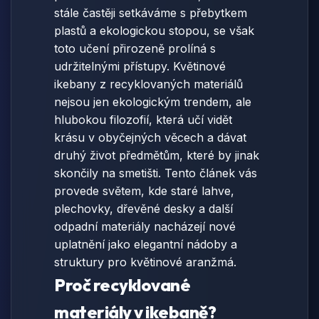
stále častěji setkáváme s přebytkem
plastů a ekologickou stopou, se však
toto učení přirozeně prolíná s
udržitelnými přístupy. Květinové
ikebany z recyklovaných materiálů
nejsou jen ekologickým trendem, ale
hlubokou filozofií, která učí vidět
krásu v obyčejných věcech a dávat
druhý život předmětům, které by jinak
skončily na smetišti. Tento článek vás
provede světem, kde staré lahve,
plechovky, dřevěné desky a další
odpadní materiály nacházejí nové
uplatnění jako elegantní nádoby a
struktury pro květinové aranžmá.
Proč recyklované
materiály v ikebaně?