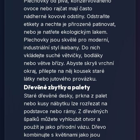
Plechovky od piva, konzervovaného
ovoce nebo rajčat mají často
nádherné kovové odstíny. Odstraňte
etikety a nechte je přirozeně patinovat,
nebo je natřete ekologickým lakem.
Plechovky jsou skvělé pro moderní,
industriální styl ikebany. Do nich
vkládejte suché větvičky, bodláky
nebo větve břízy. Abyste skryli vrchní
okraj, přilepte na něj kousek staré
látky nebo jutového provázku.
Dřevěné zbytky a palety
Staré dřevěné desky, prkna z palet
nebo kusy nábytku lze rozřezat na
podstavce nebo rámy. Z dřevěných
špalků můžete vyhloubit otvor a
použít je jako přírodní vázu. Dřevo
kombinujte s květinami jako jsou