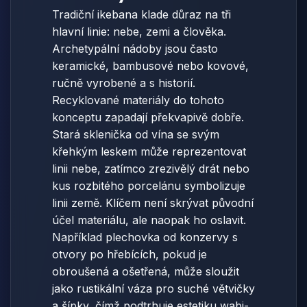
Tradiční ikebana klade důraz na tři
hlavní linie: nebe, zemi a člověka.
Archetypální nádoby jsou často
keramické, bambusové nebo kovové,
ručně vyrobené a s historií.
Recyklované materiály do tohoto
konceptu zapadají překvapivě dobře.
Stará sklenička od vína se svým
křehkým leskem může reprezentovat
linii nebe, zatímco zrezivělý drát nebo
kus rozbitého porcelánu symbolizuje
linii země. Klíčem není skrývat původní
účel materiálu, ale naopak ho oslavit.
Například plechovka od konzervy s
otvory po hřebících, pokud je
obroušená a ošetřená, může sloužit
jako rustikální váza pro suché větvičky
a šípky, čímž podtrhuje estetiku wabi-