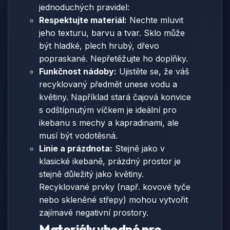
jednoduchých pravidel:
Respektujte materiál:
Nechte mluvit
jeho texturu, barvu a tvar. Sklo může
být hladké, plech hrubý, dřevo
popraskané. Nepřetěžujte ho doplňky.
Funkčnost nádoby:
Ujistěte se, že váš
recyklovaný předmět unese vodu a
květiny. Například stará čajová konvice
s odštípnutým víčkem je ideální pro
ikebanu s mechy a kapradinami, ale
musí být vodotěsná.
Linie a prázdnota:
Stejně jako v
klasické ikebaně, prázdný prostor je
stejně důležitý jako květiny.
Recyklované prvky (např. kovové tyče
nebo skleněné střepy) mohou vytvořit
zajímavé negativní prostory.
Materiály vhodné pro