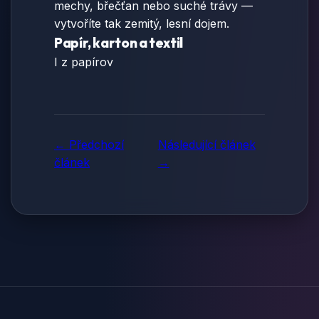
mechy, břečťan nebo suché trávy —
vytvoříte tak zemitý, lesní dojem.
Papír, karton a textil
I z papírov
← Předchozí
Následující článek
článek
→