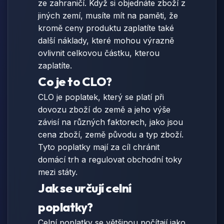
ze zahraničí. Když si objednáte zboží z
jiných zemí, musíte mít na paměti, že
kromě ceny produktu zaplatíte také
další náklady, které mohou výrazně
ovlivnit celkovou částku, kterou
zaplatíte.
Co je to CLO?
CLO je poplatek, který se platí při
dovozu zboží do země a jeho výše
závisí na různých faktorech, jako jsou
cena zboží, země původu a typ zboží.
Tyto poplatky mají za cíl chránit
domácí trh a regulovat obchodní toky
mezi státy.
Jak se určují celní
poplatky?
Celní poplatky se většinou počítají jako