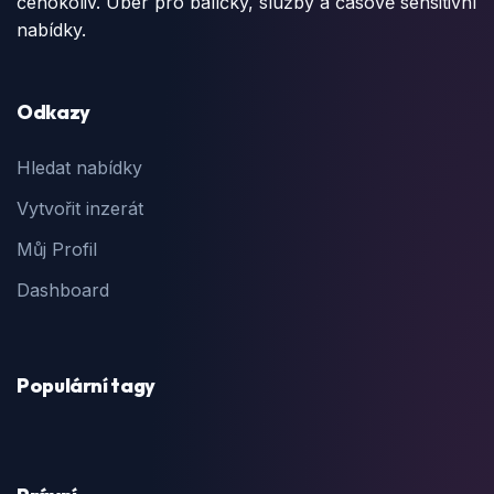
čehokoliv. Uber pro balíčky, služby a časově sensitivní
nabídky.
Odkazy
Hledat nabídky
Vytvořit inzerát
Můj Profil
Dashboard
Populární tagy