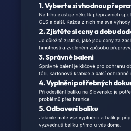
1. Vyberte si vhodnou přepra
Na trhu existuje několik přepravních spol
GLS a další. Každá z nich má své výhody 
2. Zjistěte si ceny a dobu dod
Je důležité zjistit si, jaké jsou ceny za za
hmotnosti a zvoleném způsobu přepravy.
3. Správné balení
Správné balení je klíčové pro ochranu ob
fólii, kartonové krabice a další ochranné 
4. Vyplnění potřebných dok
Při odesílání balíku na Slovensko je potř
problémů přes hranice.
5. Odbavení balíku
Jakmile máte vše vyplněno a balík je př
vyzvednutí balíku přímo u vás doma.