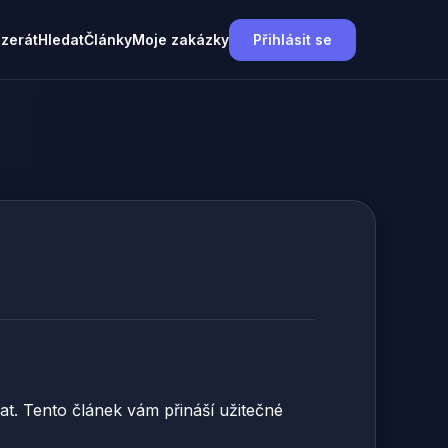
nzerát
Hledat
Články
Moje zakázky
Přihlásit se
lat. Tento článek vám přináší užitečné