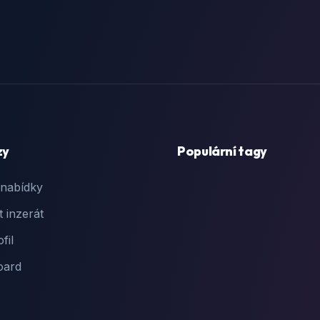
zy
Populární tagy
 nabídky
t inzerát
fil
oard