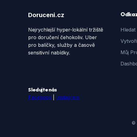
Odka
Doruceni.cz
Nejrychlejší hyper-lokální tržiště
Hledat
pro doručení čehokoliv. Uber
Vytvoři
pro balíčky, služby a časově
Můj Pro
sensitivní nabídky.
Dashb
Sledujte nás
Facebook
|
Instagram
© 