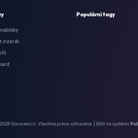
zy
Populární tagy
 nabídky
t inzerát
fil
oard
2026 Doruceni.cz. Všechna práva vyhrazena. | Běží na systému
Pu