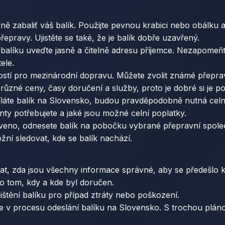
vně zabaliť váš balík. Použijte pevnou krabici nebo obálku 
pravy. Ujistěte se také, že je balík dobře uzavřený.
 balíku uveďte jasně a čitelně adresu příjemce. Nezapomeňt
ele.
tí pro mezinárodní dopravu. Můžete zvolit známé přepravn
zné ceny, časy doručení a služby, proto je dobré si je po
áte balík na Slovensko, budou pravděpodobně nutná celní
enty potřebujete a jaké jsou možné celní poplatky.
veno, odnesete balík na pobočku vybrané přepravní společ
žní sledovat, kde se balík nachází.
t, zda jsou všechny informace správné, aby se předešlo 
d o tom, kdy a kde byl doručen.
štění balíku pro případ ztráty nebo poškození.
v procesu odeslání balíku na Slovensko. S trochou plán