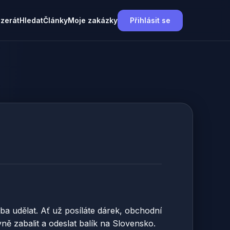
nzerát
Hledat
Články
Moje zakázky
Přihlásit se
ba udělat. Ať už posíláte dárek, obchodní
ě zabalit a odeslat balík na Slovensko.