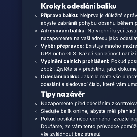
Kroky k odeslání balíku
Příprava balíku:
Nejprve je důležité sprá
abyste zabránili pohybu obsahu během pře
Adresování balíku:
Na vrchní krycí části
nezapomeňte na vaši adresu jako odesílat
Výběr přepravce:
Existuje mnoho možnos
UPS nebo GLS. Každá společnost nabízí rů
Vyplnění celních prohlášení:
Pokud posíl
zboží. Zjistěte si v předstihu, jaké dokum
Odeslání balíku:
Jakmile máte vše připra
odeslání a sledovací číslo, které vám umo
Tipy na závěr
Nezapomeňte před odesláním zkontrolova
Sledujte balík online, abyste měli přehle
Pokud posíláte něco cenného, zvažte poji
Doufáme, že vám tento průvodce pomůže 
vše zvládnout bez stresu!