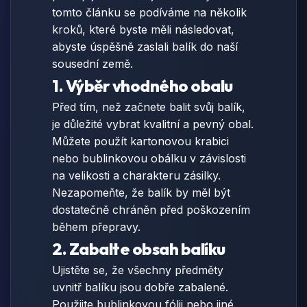
tomto článku se podíváme na několik
kroků, které byste měli následovat,
abyste úspěšně zaslali balík do naší
sousední země.
1. Výběr vhodného obalu
Před tím, než začnete balit svůj balík,
je důležité vybrat kvalitní a pevný obal.
Můžete použít kartonovou krabici
nebo bublinkovou obálku v závislosti
na velikosti a charakteru zásilky.
Nezapomeňte, že balík by měl být
dostatečně chráněn před poškozením
během přepravy.
2. Zabalte obsah balíku
Ujistěte se, že všechny předměty
uvnitř balíku jsou dobře zabalené.
Použijte bublinkovou fólii nebo jiné