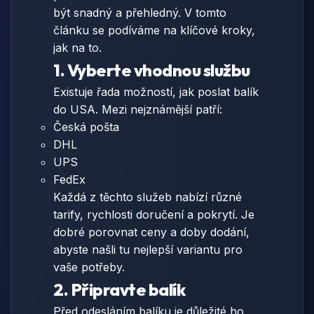
být snadný a přehledný. V tomto
článku se podíváme na klíčové kroky,
jak na to.
1. Vyberte vhodnou službu
Existuje řada možností, jak poslat balík
do USA. Mezi nejznámější patří:
Česká pošta
DHL
UPS
FedEx
Každá z těchto služeb nabízí různé
tarify, rychlosti doručení a pokrytí. Je
dobré porovnat ceny a doby dodání,
abyste našli tu nejlepší variantu pro
vaše potřeby.
2. Připravte balík
Před odesláním balíku je důležité ho