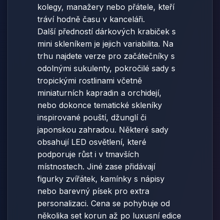
kolegy, manažery nebo přátele, kteří
tráví hodně času v kanceláři.
Další předností dárkových krabiček s
mini skleníkem je jejich variabilita. Na
trhu najdete verze pro začátečníky s
odolnými sukulenty, pokročilé sady s
tropickými rostlinami včetně
miniaturních kapradin a orchidejí,
nebo dokonce tematické skleníky
inspirované pouští, džunglí či
japonskou zahradou. Některé sady
obsahují LED osvětlení, které
podporuje růst i v tmavších
místnostech. Jiné zase přidávají
figurky zvířátek, kamínky s nápisy
nebo barevný písek pro extra
personalizaci. Cena se pohybuje od
několika set korun až po luxusní edice