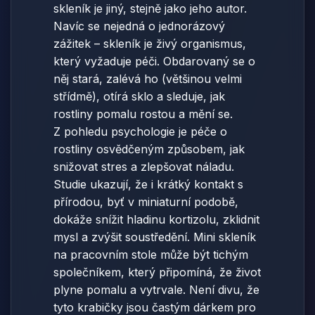
skleník je jiný, stejně jako jeho autor.
Navíc se nejedná o jednorázový
zážitek – skleník je živý organismus,
který vyžaduje péči. Obdarovaný se o
něj stará, zalévá ho (většinou velmi
střídmě), otírá sklo a sleduje, jak
rostliny pomalu rostou a mění se.
Z pohledu psychologie je péče o
rostliny osvědčeným způsobem, jak
snižovat stres a zlepšovat náladu.
Studie ukazují, že i krátký kontakt s
přírodou, byť v miniaturní podobě,
dokáže snížit hladinu kortizolu, zklidnit
mysl a zvýšit soustředění. Mini skleník
na pracovním stole může být tichým
společníkem, který připomíná, že život
plyne pomalu a vytrvale. Není divu, že
tyto krabičky jsou častým dárkem pro