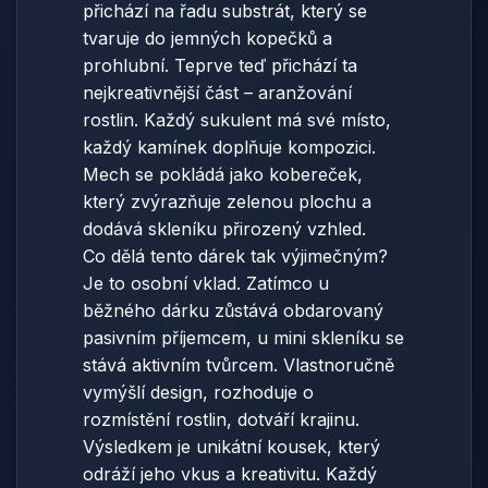
přichází na řadu substrát, který se
tvaruje do jemných kopečků a
prohlubní. Teprve teď přichází ta
nejkreativnější část – aranžování
rostlin. Každý sukulent má své místo,
každý kamínek doplňuje kompozici.
Mech se pokládá jako kobereček,
který zvýrazňuje zelenou plochu a
dodává skleníku přirozený vzhled.
Co dělá tento dárek tak výjimečným?
Je to osobní vklad. Zatímco u
běžného dárku zůstává obdarovaný
pasivním příjemcem, u mini skleníku se
stává aktivním tvůrcem. Vlastnoručně
vymýšlí design, rozhoduje o
rozmístění rostlin, dotváří krajinu.
Výsledkem je unikátní kousek, který
odráží jeho vkus a kreativitu. Každý