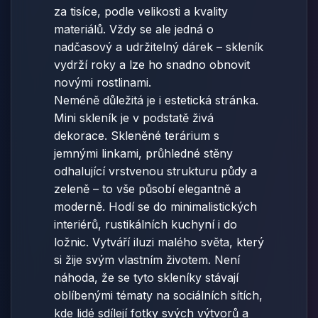
za tisíce, podle velikosti a kvality
materiálů. Vždy se ale jedná o
nadčasový a udržitelný dárek – skleník
vydrží roky a lze ho snadno obnovit
novými rostlinami.
Neméně důležitá je i estetická stránka.
Mini skleník je v podstatě živá
dekorace. Skleněné terárium s
jemnými linkami, průhledné stěny
odhalující vrstvenou strukturu půdy a
zeleně – to vše působí elegantně a
moderně. Hodí se do minimalistických
interiérů, rustikálních kuchyní i do
ložnic. Vytváří iluzi malého světa, který
si žije svým vlastním životem. Není
náhoda, že se tyto skleníky stávají
oblíbenými tématy na sociálních sítích,
kde lidé sdílejí fotky svých výtvorů a