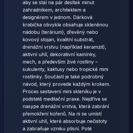
aby se stal na pár desítek minut
zahradníkem, architektem a
designérem v jednom. Dárková
krabička obvykle obsahuje skleněnou
nádobu (terárium), dřevěný nebo
kovový stojan, kvalitní substrát,
drenážní vrstvu (například keramzit),
aktivní uhlí, dekorativní kamínky,
mech, a především živé rostliny –
sukulenty, kaktusy nebo tropické mini
rostlinky. Součástí je také podrobný
návod, který provede každým krokem.
Proces sestavení mini skleníku je v
podstatě meditační praxe. Nejdříve se
nasype drenážní vrstva, která zabrání
přemokření kořenů. Na ni se umístí
aktivní uhlí, které absorbuje nečistoty
a zabraňuje vzniku plísní. Poté